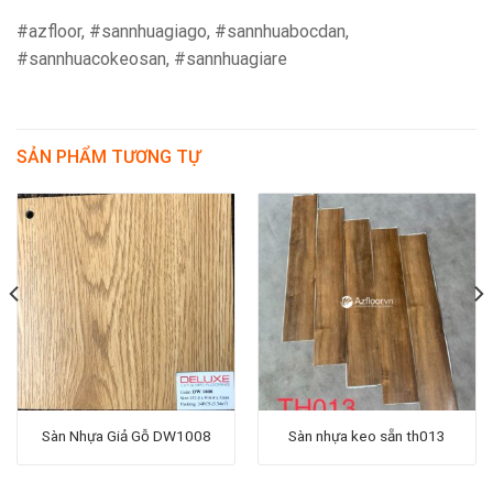
#azfloor, #sannhuagiago, #sannhuabocdan,
#sannhuacokeosan, #sannhuagiare
SẢN PHẨM TƯƠNG TỰ
Sàn Nhựa Giả Gỗ DW1008
Sàn nhựa keo sẵn th013