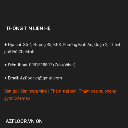
THÔNG TIN LIÊN HỆ
+ Địa chỉ:
Số 4, Đường 45, KP3, Phường Bình An, Quận 2, Thành
phố Hồ Chí Minh
+ Điện thoại:
0981818807 (Zalo/Viber)
+ Email:
Azfloor.vn@gmail.com
Sàn gỗ
|
Sàn nhựa vinyl
|
Thảm trải sàn
|
Thảm cao su phòng
gym
|
Sitemap
AZFLOOR.VN ON