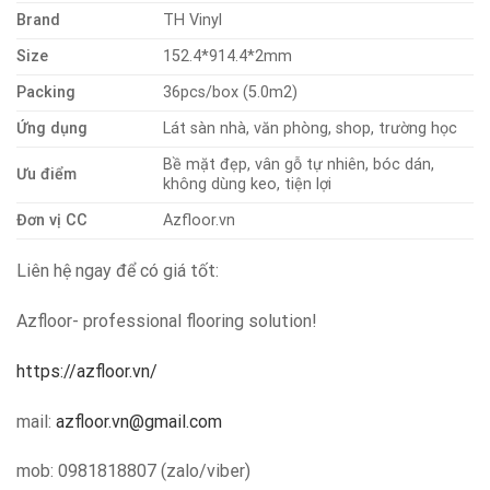
Brand
TH Vinyl
Size
152.4*914.4*2mm
Packing
36pcs/box (5.0m2)
Ứng dụng
Lát sàn nhà, văn phòng, shop, trường học
Bề mặt đẹp, vân gỗ tự nhiên, bóc dán,
Ưu điểm
không dùng keo, tiện lợi
Đơn vị CC
Azfloor.vn
Liên hệ ngay để có giá tốt:
Azfloor- professional flooring solution!
https://azfloor.vn/
mail:
azfloor.vn@gmail.com
mob: 0981818807 (zalo/viber)