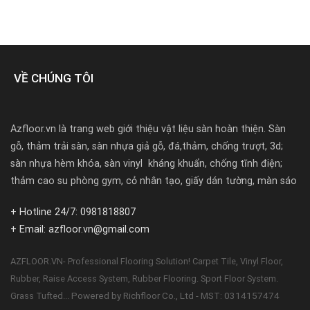
VỀ CHÚNG TÔI
Azfloor.vn là trang web giới thiệu vật liệu sàn hoàn thiện. Sàn
gỗ, thảm trải sàn, sàn nhựa giả gỗ, đá,thảm, chống trượt, 3d;
sàn nhựa hèm khóa, sàn vinyl kháng khuẩn, chống tĩnh điện;
thảm cao su phòng gym, cỏ nhân tạo, giấy dán tường, màn sáo
+ Hotline 24/7: 0981818807
+ Email: azfloor.vn@gmail.com
AZFLOOR.VN- Professional Flooring Solution! Carpet Tile, Vinyl Floor,
Rubber, Raise Access System, Rubber Flooring. Sport Floor System.
Powered by Richfloor Co., Ltd - MST: 0314157474
Grass Tufted...