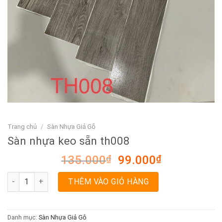
Trang chủ
/
Sàn Nhựa Giả Gỗ
Sàn nhựa keo sẵn th008
Giá
Giá
135.000
₫
99.000
₫
gốc
hiện
Sàn nhựa keo sẵn th008 số lượng
là:
tại
THÊM VÀO GIỎ HÀNG
135.000₫.
là:
99.000₫.
Danh mục:
Sàn Nhựa Giả Gỗ