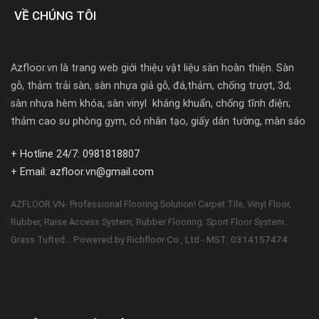
VỀ CHÚNG TÔI
Azfloor.vn là trang web giới thiệu vật liệu sàn hoàn thiện. Sàn
gỗ, thảm trải sàn, sàn nhựa giả gỗ, đá,thảm, chống trượt, 3d;
sàn nhựa hèm khóa, sàn vinyl kháng khuẩn, chống tĩnh điện;
thảm cao su phòng gym, cỏ nhân tạo, giấy dán tường, màn sáo
+ Hotline 24/7: 0981818807
+ Email: azfloor.vn@gmail.com
AZFLOOR.VN- Professional Flooring Solution! Carpet Tile, Vinyl Floor,
Rubber, Raise Access System, Rubber Flooring. Sport Floor System.
Powered by Richfloor Co., Ltd - MST: 0314157474
Grass Tufted...