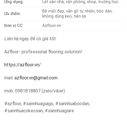
Ứng dụng
Lát sàn nhà, văn phòng, shop, trường học
Bề mặt đẹp, vân gỗ tự nhiên, bóc dán,
Ưu điểm
không dùng keo, tiện lợi
Đơn vị CC
Azfloor.vn
Liên hệ ngay để có giá tốt:
Azfloor- professional flooring solution!
https://azfloor.vn/
mail:
azfloor.vn@gmail.com
mob: 0981818807 (zalo/viber)
#azfloor, #sannhuagiago, #sannhuabocdan,
#sannhuacokeosan, #sannhuagiare