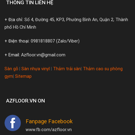
THÔNG TIN LIÊN HỆ
+ Địa chỉ:
Số 4, Đường 45, KP3, Phường Bình An, Quận 2, Thành
phố Hồ Chí Minh
+ Điện thoại:
0981818807 (Zalo/Viber)
+ Email:
Azfloor.vn@gmail.com
Sàn gỗ
|
Sàn nhựa vinyl
|
Thảm trải sàn
|
Thảm cao su phòng
gym
|
Sitemap
AZFLOOR.VN ON
Fanpage Facebook
www.fb.com/azfloor.vn