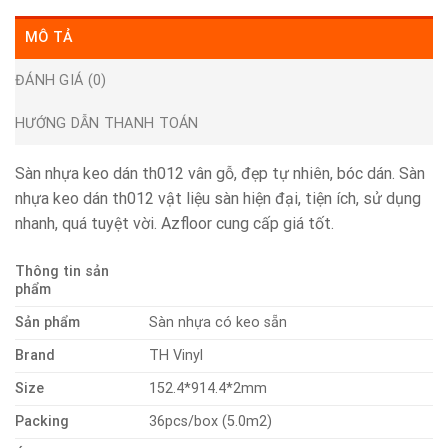
MÔ TẢ
ĐÁNH GIÁ (0)
HƯỚNG DẪN THANH TOÁN
Sàn nhựa keo dán th012 vân gỗ, đẹp tự nhiên, bóc dán. Sàn
nhựa keo dán th012 vật liệu sàn hiện đại, tiện ích, sử dụng
nhanh, quá tuyệt vời. Azfloor cung cấp giá tốt.
Thông tin sản
phẩm
Sản phẩm
Sàn nhựa có keo sẵn
Brand
TH Vinyl
Size
152.4*914.4*2mm
Packing
36pcs/box (5.0m2)