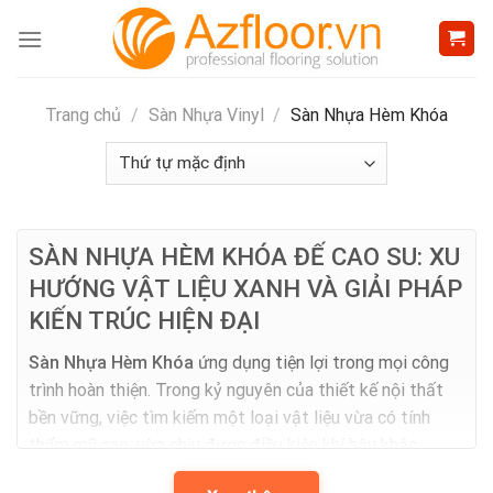
Skip
to
content
Trang chủ
/
Sàn Nhựa Vinyl
/
Sàn Nhựa Hèm Khóa
SÀN NHỰA HÈM KHÓA ĐẾ CAO SU: XU
HƯỚNG VẬT LIỆU XANH VÀ GIẢI PHÁP
KIẾN TRÚC HIỆN ĐẠI
Sàn Nhựa Hèm Khóa
ứng dụng tiện lợi trong mọi công
trình hoàn thiện. Trong kỷ nguyên của thiết kế nội thất
bền vững, việc tìm kiếm một loại vật liệu vừa có tính
thẩm mỹ cao, vừa chịu được điều kiện khí hậu khắc
nghiệt tại Việt Nam, lại vừa tối ưu hóa được thời gian thi