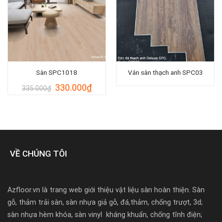
Sàn SPC1018
Ván sàn thạch anh SPC03
Giá
Giá
330.000
₫
335.000
₫
gốc
hiện
Sàn nhựa hèm khóa Azfloor 4mm, 5mm
là:
tại
335.000₫.
là:
330.000₫.
1. Tổng Quan Về Sàn Nhựa Hèm Khóa Đế Cao
Su
VỀ CHÚNG TÔI
1.1. Cấu tạo đột phá
Sàn nhựa hèm khóa đế cao su là dòng sàn nhựa đá
(Stone Plastic Composite – SPC) thế hệ mới. Khác với
Azfloor.vn là trang web giới thiệu vật liệu sàn hoàn thiện. Sàn
các dòng sàn cũ, dòng sản phẩm này được cấu tạo từ 5-
gỗ, thảm trải sàn, sàn nhựa giả gỗ, đá,thảm, chống trượt, 3d;
6 lớp chuyên biệt:
sàn nhựa hèm khóa, sàn vinyl kháng khuẩn, chống tĩnh điện;