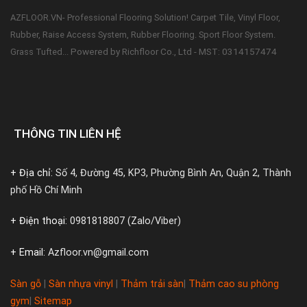
AZFLOOR.VN- Professional Flooring Solution! Carpet Tile, Vinyl Floor,
Rubber, Raise Access System, Rubber Flooring. Sport Floor System.
Powered by Richfloor Co., Ltd - MST: 0314157474
Grass Tufted...
THÔNG TIN LIÊN HỆ
+ Địa chỉ:
Số 4, Đường 45, KP3, Phường Bình An, Quận 2, Thành
phố Hồ Chí Minh
+ Điện thoại:
0981818807 (Zalo/Viber)
+ Email:
Azfloor.vn@gmail.com
Sàn gỗ
|
Sàn nhựa vinyl
|
Thảm trải sàn
|
Thảm cao su phòng
gym
|
Sitemap