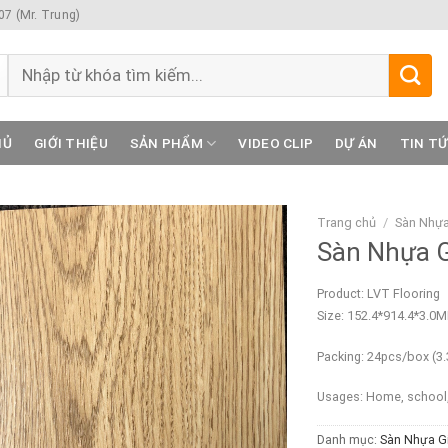
7 (Mr. Trung)
Tìm
kiếm:
HỦ
GIỚI THIỆU
SẢN PHẨM
VIDEO CLIP
DỰ ÁN
TIN T
Trang chủ
/
Sàn Nhựa
Sàn Nhựa 
Product: LVT Flooring
Size: 152.4*914.4*3.0
Packing: 24pcs/box (3
Usages: Home, school, 
Danh mục:
Sàn Nhựa G