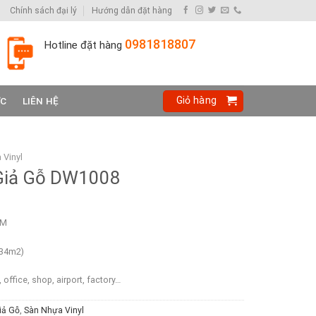
Chính sách đại lý
Hướng dẫn đặt hàng
0981818807
Hotline đặt hàng
Giỏ hàng
ỨC
LIÊN HỆ
 Vinyl
Giả Gỗ DW1008
MM
.34m2)
office, shop, airport, factory…
iả Gỗ
,
Sàn Nhựa Vinyl