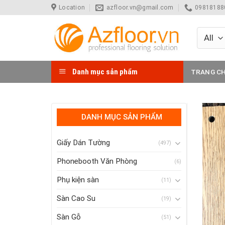
Skip
Location
azfloor.vn@gmail.com
098181880
to
content
Danh mục sản phẩm
TRANG C
DANH MỤC SẢN PHẨM
Giấy Dán Tường
(497)
Phonebooth Văn Phòng
(6)
Phụ kiện sàn
(11)
Sàn Cao Su
(19)
Sàn Gỗ
(51)