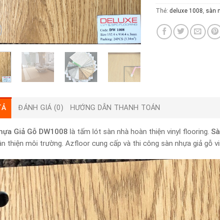
Thẻ:
deluxe 1008
,
sàn 
TẢ
ĐÁNH GIÁ (0)
HƯỚNG DẪN THANH TOÁN
hựa Giả Gỗ DW1008
là tấm lót sàn nhà hoàn thiện vinyl flooring.
Sà
hân thiện môi trường. Azfloor cung cấp và thi công sàn nhựa giả gỗ vin