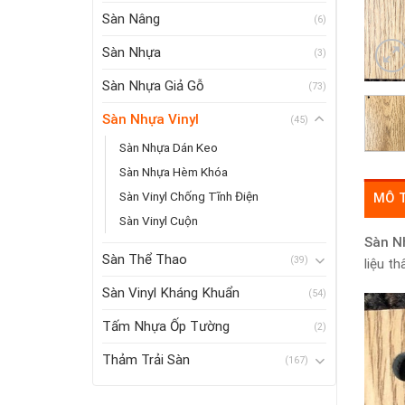
Sàn Nâng
(6)
Sàn Nhựa
(3)
Sàn Nhựa Giả Gỗ
(73)
Sàn Nhựa Vinyl
(45)
Sàn Nhựa Dán Keo
Sàn Nhựa Hèm Khóa
Sàn Vinyl Chống Tĩnh Điện
MÔ 
Sàn Vinyl Cuộn
Sàn N
Sàn Thể Thao
(39)
liệu t
Sàn Vinyl Kháng Khuẩn
(54)
Tấm Nhựa Ốp Tường
(2)
Thảm Trải Sàn
(167)