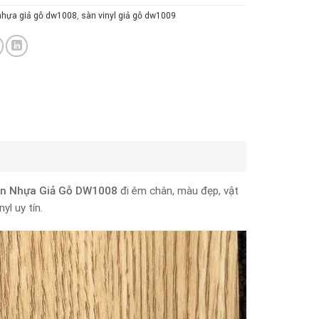
nhựa giả gỗ dw1008
,
sàn vinyl giả gỗ dw1009
n Nhựa Giả Gỗ DW1008
đi êm chân, màu đẹp, vật
yl uy tín.