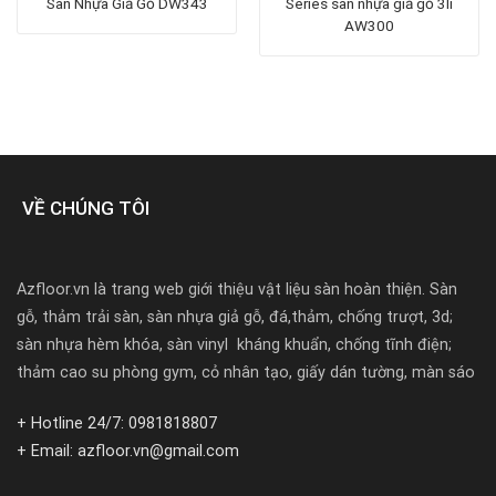
Sàn Nhựa Giả Gỗ DW343
Series sàn nhựa giả gỗ 3li
AW300
VỀ CHÚNG TÔI
Azfloor.vn là trang web giới thiệu vật liệu sàn hoàn thiện. Sàn
gỗ, thảm trải sàn, sàn nhựa giả gỗ, đá,thảm, chống trượt, 3d;
sàn nhựa hèm khóa, sàn vinyl kháng khuẩn, chống tĩnh điện;
thảm cao su phòng gym, cỏ nhân tạo, giấy dán tường, màn sáo
+ Hotline 24/7: 0981818807
+ Email: azfloor.vn@gmail.com