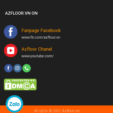
AZFLOOR.VN ON
Fanpage Facebook
www.fb.com/azfloor.vn
Azfloor Chanel
www.youtube.com/
All rights © 2021
Azfloor.vn