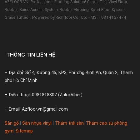
AZFLOOR.VN- Professional Flooring Solution! Carpet Tile, Vinyl Floor,
Rubber, Raise Access System, Rubber Flooring. Sport Floor System.
Powered by Richfloor Co., Ltd - MST: 0314157474
Grass Tufted...
THÔNG TIN LIÊN HỆ
+ Địa chỉ:
Số 4, Đường 45, KP3, Phường Bình An, Quận 2, Thành
phố Hồ Chí Minh
+ Điện thoại:
0981818807 (Zalo/Viber)
+ Email:
Azfloor.vn@gmail.com
Sàn gỗ
|
Sàn nhựa vinyl
|
Thảm trải sàn
|
Thảm cao su phòng
gym
|
Sitemap