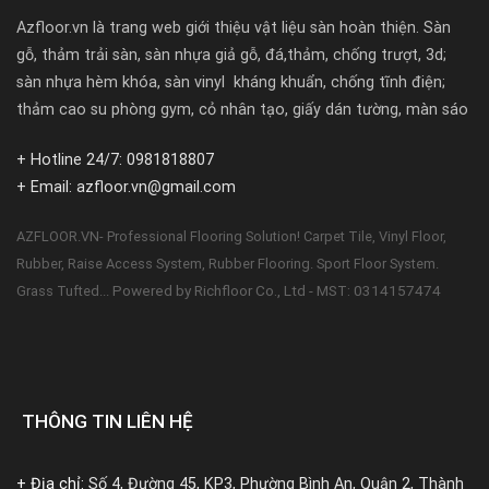
Azfloor.vn là trang web giới thiệu vật liệu sàn hoàn thiện. Sàn
gỗ, thảm trải sàn, sàn nhựa giả gỗ, đá,thảm, chống trượt, 3d;
sàn nhựa hèm khóa, sàn vinyl kháng khuẩn, chống tĩnh điện;
thảm cao su phòng gym, cỏ nhân tạo, giấy dán tường, màn sáo
+ Hotline 24/7: 0981818807
+ Email: azfloor.vn@gmail.com
AZFLOOR.VN- Professional Flooring Solution! Carpet Tile, Vinyl Floor,
Rubber, Raise Access System, Rubber Flooring. Sport Floor System.
Powered by Richfloor Co., Ltd - MST: 0314157474
Grass Tufted...
THÔNG TIN LIÊN HỆ
+ Địa chỉ:
Số 4, Đường 45, KP3, Phường Bình An, Quận 2, Thành