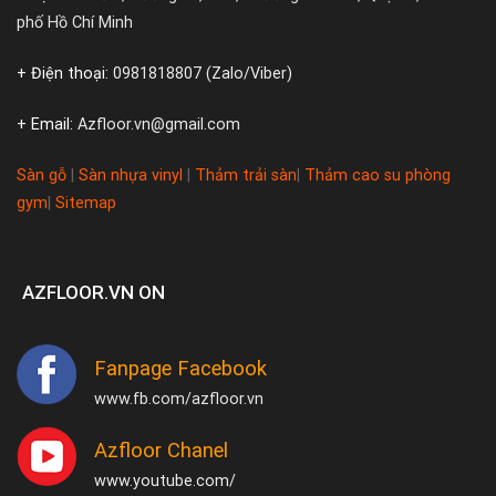
phố Hồ Chí Minh
+ Điện thoại:
0981818807 (Zalo/Viber)
+ Email:
Azfloor.vn@gmail.com
Sàn gỗ
|
Sàn nhựa vinyl
|
Thảm trải sàn
|
Thảm cao su phòng
gym
|
Sitemap
AZFLOOR.VN ON
Fanpage Facebook
www.fb.com/azfloor.vn
Azfloor Chanel
www.youtube.com/