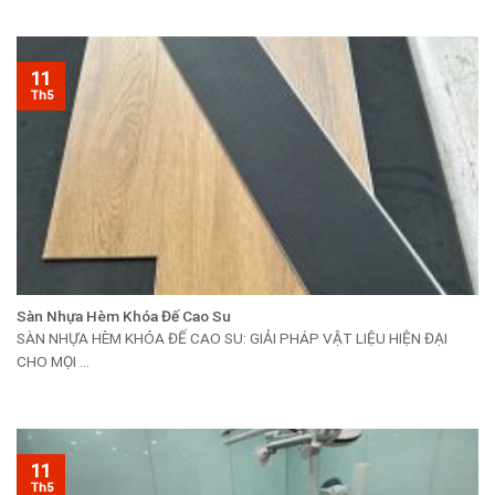
11
Th5
Sàn Nhựa Hèm Khóa Đế Cao Su
SÀN NHỰA HÈM KHÓA ĐẾ CAO SU: GIẢI PHÁP VẬT LIỆU HIỆN ĐẠI
CHO MỌI ...
11
Th5