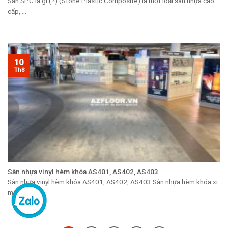
Sàn SPC là gì (?) (Stone Plastic Composite) là một loại sàn nhựa cao
cấp, ...
10
Th8
Sàn nhựa vinyl hèm khóa AS401, AS402, AS403
Sàn nhựa vinyl hèm khóa AS401, AS402, AS403 Sàn nhựa hèm khóa xi
măng Vân ...