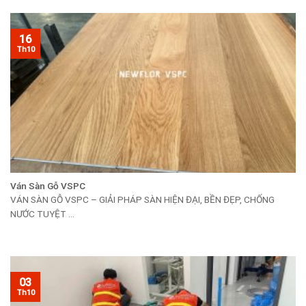
16
Th10
Ván Sàn Gỗ VSPC
VÁN SÀN GỖ VSPC – GIẢI PHÁP SÀN HIỆN ĐẠI, BỀN ĐẸP, CHỐNG
NƯỚC TUYỆT ...
03
Th10