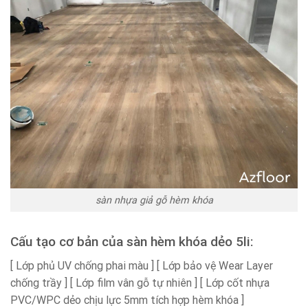
sàn nhựa giả gỗ hèm khóa
Cấu tạo cơ bản của sàn hèm khóa dẻo 5li:
[ Lớp phủ UV chống phai màu ] [ Lớp bảo vệ Wear Layer
chống trầy ] [ Lớp film vân gỗ tự nhiên ] [ Lớp cốt nhựa
PVC/WPC dẻo chịu lực 5mm tích hợp hèm khóa ]