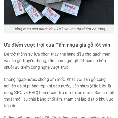
Bảng màu sàn nhựa vinyl Deluxe vân đá thảm bê tông
Ưu điểm vượt trội của Tấm nhựa giả gỗ lót sàn
Để trở thành sự lựa chọn thay thế hàng đầu cho gạch men
và sàn gỗ truyền thống, tấm nhựa giả gỗ lót sàn sở hữu
chuỗi ưu điểm công nghệ vượt trội:
Chống ngập nước, chống ẩm mốc: Khác với sàn gỗ công
nghiệp dễ bị phồng rộp khi gặp nước, sàn nhựa (đặc biệt là
dòng SPC và PVC) hoàn toàn trơ mờ trước nước. Bạn có thể
thoải mái lau chùi bằng chổi ẩm, thậm chí lắp đặt ở khu vực
bếp ăn.
Chống mối mọt tuyệt đối: Do không chứa sợi xenlulozo tự