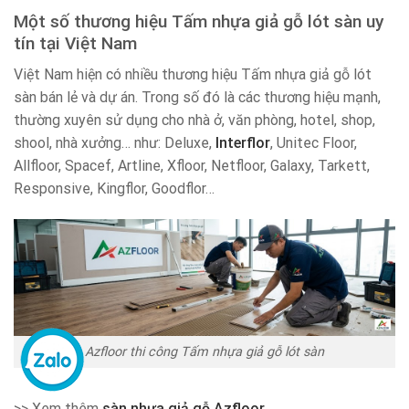
Một số thương hiệu Tấm nhựa giả gỗ lót sàn uy
tín tại Việt Nam
Việt Nam hiện có nhiều thương hiệu Tấm nhựa giả gỗ lót
sàn bán lẻ và dự án. Trong số đó là các thương hiệu mạnh,
thường xuyên sử dụng cho nhà ở, văn phòng, hotel, shop,
shool, nhà xưởng… như: Deluxe,
Interflor
, Unitec Floor,
Allfloor, Spacef, Artline, Xfloor, Netfloor, Galaxy, Tarkett,
Responsive, Kingflor, Goodflor…
Azfloor thi công Tấm nhựa giả gỗ lót sàn
>> Xem thêm
sàn nhựa giả gỗ Azfloor