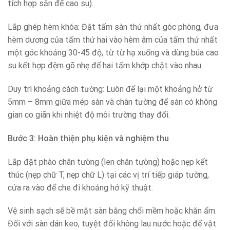
tích hợp sẵn đế cao su).
Lắp ghép hèm khóa: Đặt tấm sàn thứ nhất góc phòng, đưa
hèm dương của tấm thứ hai vào hèm âm của tấm thứ nhất
một góc khoảng 30-45 độ, từ từ hạ xuống và dùng búa cao
su kết hợp đệm gõ nhẹ để hai tấm khớp chặt vào nhau.
Duy trì khoảng cách tường: Luôn để lại một khoảng hở từ
5mm – 8mm giữa mép sàn và chân tường để sàn có không
gian co giãn khi nhiệt độ môi trường thay đổi.
Bước 3: Hoàn thiện phụ kiện và nghiệm thu
Lắp đặt phào chân tường (len chân tường) hoặc nẹp kết
thúc (nẹp chữ T, nẹp chữ L) tại các vị trí tiếp giáp tường,
cửa ra vào để che đi khoảng hở kỹ thuật.
Vệ sinh sạch sẽ bề mặt sàn bằng chổi mềm hoặc khăn ẩm.
Đối với sàn dán keo, tuyệt đối không lau nước hoặc để vật