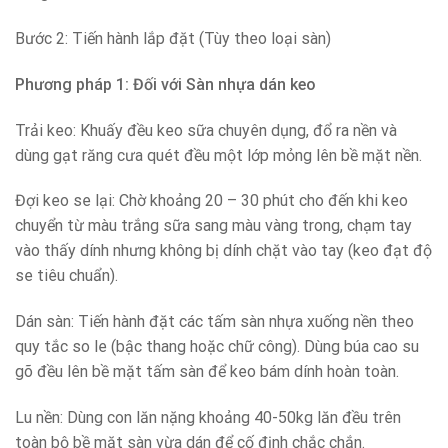
Bước 2: Tiến hành lắp đặt (Tùy theo loại sàn)
Phương pháp 1: Đối với Sàn nhựa dán keo
Trải keo: Khuấy đều keo sữa chuyên dụng, đổ ra nền và
dùng gạt răng cưa quét đều một lớp mỏng lên bề mặt nền.
Đợi keo se lại: Chờ khoảng 20 – 30 phút cho đến khi keo
chuyển từ màu trắng sữa sang màu vàng trong, chạm tay
vào thấy dính nhưng không bị dính chặt vào tay (keo đạt độ
se tiêu chuẩn).
Dán sàn: Tiến hành đặt các tấm sàn nhựa xuống nền theo
quy tắc so le (bậc thang hoặc chữ công). Dùng búa cao su
gõ đều lên bề mặt tấm sàn để keo bám dính hoàn toàn.
Lu nền: Dùng con lăn nặng khoảng 40-50kg lăn đều trên
toàn bộ bề mặt sàn vừa dán để cố định chắc chắn.