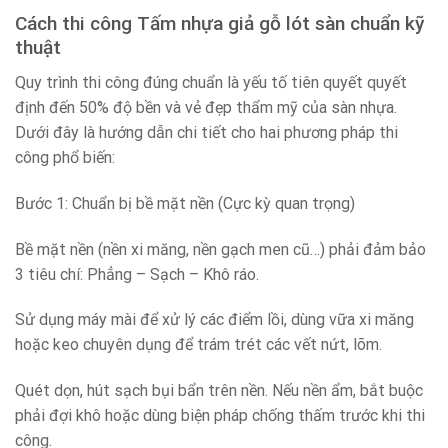
Cách thi công Tấm nhựa giả gỗ lót sàn chuẩn kỹ
thuật
Quy trình thi công đúng chuẩn là yếu tố tiên quyết quyết
định đến 50% độ bền và vẻ đẹp thẩm mỹ của sàn nhựa.
Dưới đây là hướng dẫn chi tiết cho hai phương pháp thi
công phổ biến:
Bước 1: Chuẩn bị bề mặt nền (Cực kỳ quan trọng)
Bề mặt nền (nền xi măng, nền gạch men cũ…) phải đảm bảo
3 tiêu chí: Phẳng – Sạch – Khô ráo.
Sử dụng máy mài để xử lý các điểm lồi, dùng vữa xi măng
hoặc keo chuyên dụng để trám trét các vết nứt, lõm.
Quét dọn, hút sạch bụi bẩn trên nền. Nếu nền ẩm, bắt buộc
phải đợi khô hoặc dùng biện pháp chống thấm trước khi thi
công.