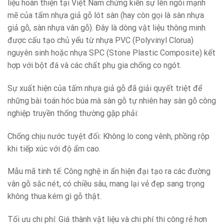
liệu hoàn thiện tại Việt Nam chứng kiến sự lên ngôi mạnh
mẽ của tấm nhựa giả gỗ lót sàn (hay còn gọi là sàn nhựa
giả gỗ, sàn nhựa vân gỗ). Đây là dòng vật liệu thông minh
được cấu tạo chủ yếu từ nhựa PVC (Polyvinyl Clorua)
nguyên sinh hoặc nhựa SPC (Stone Plastic Composite) kết
hợp với bột đá và các chất phụ gia chống co ngót.
Sự xuất hiện của tấm nhựa giả gỗ đã giải quyết triệt để
những bài toán hóc búa mà sàn gỗ tự nhiên hay sàn gỗ công
nghiệp truyền thống thường gặp phải:
Chống chịu nước tuyệt đối: Không lo cong vênh, phồng rộp
khi tiếp xúc với độ ẩm cao.
Mẫu mã tinh tế: Công nghệ in ấn hiện đại tạo ra các đường
vân gỗ sắc nét, có chiều sâu, mang lại vẻ đẹp sang trọng
không thua kém gì gỗ thật.
Tối ưu chi phí: Giá thành vật liệu và chi phí thi công rẻ hơn