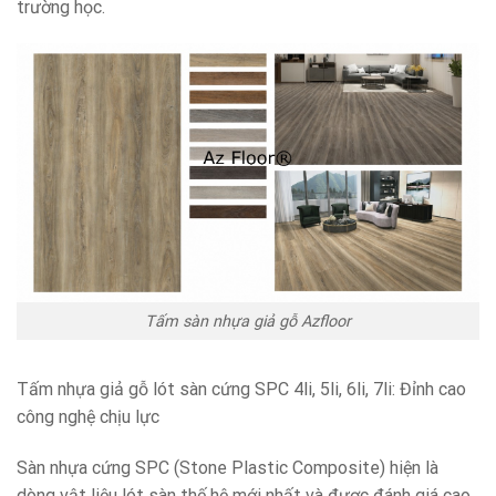
trường học.
Tấm sàn nhựa giả gỗ Azfloor
Tấm nhựa giả gỗ lót sàn cứng SPC 4li, 5li, 6li, 7li: Đỉnh cao
công nghệ chịu lực
Sàn nhựa cứng SPC (Stone Plastic Composite) hiện là
dòng vật liệu lót sàn thế hệ mới nhất và được đánh giá cao