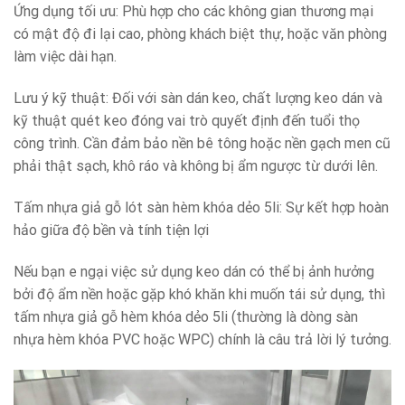
Ứng dụng tối ưu: Phù hợp cho các không gian thương mại
có mật độ đi lại cao, phòng khách biệt thự, hoặc văn phòng
làm việc dài hạn.
Lưu ý kỹ thuật: Đối với sàn dán keo, chất lượng keo dán và
kỹ thuật quét keo đóng vai trò quyết định đến tuổi thọ
công trình. Cần đảm bảo nền bê tông hoặc nền gạch men cũ
phải thật sạch, khô ráo và không bị ẩm ngược từ dưới lên.
Tấm nhựa giả gỗ lót sàn hèm khóa dẻo 5li: Sự kết hợp hoàn
hảo giữa độ bền và tính tiện lợi
Nếu bạn e ngại việc sử dụng keo dán có thể bị ảnh hưởng
bởi độ ẩm nền hoặc gặp khó khăn khi muốn tái sử dụng, thì
tấm nhựa giả gỗ hèm khóa dẻo 5li (thường là dòng sàn
nhựa hèm khóa PVC hoặc WPC) chính là câu trả lời lý tưởng.