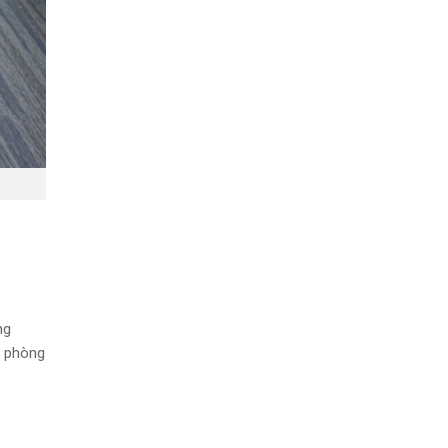
ng
n phòng