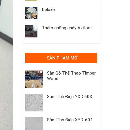
Deluxe
Thảm chống cháy Azfloor
SẢN PHẨM MỚI
Sàn Gỗ Thể Thao Timber
Wood
Sàn Tĩnh Điện YXD 603
Sàn Tĩnh Điện XYD-601