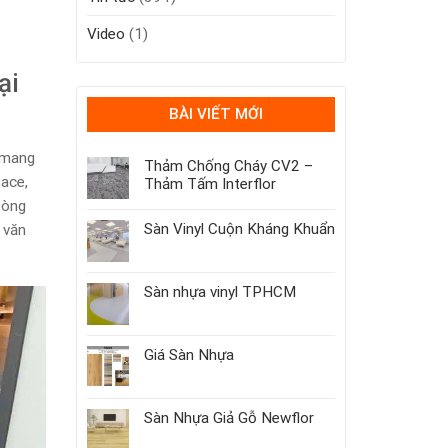
Video
(1)
ại
BÀI VIẾT MỚI
 mang
Thảm Chống Cháy CV2 –
face,
Thảm Tấm Interflor
Dòng
Sàn Vinyl Cuộn Kháng Khuẩn
 văn
Sàn nhựa vinyl TPHCM
Giá Sàn Nhựa
Sàn Nhựa Giả Gỗ Newflor