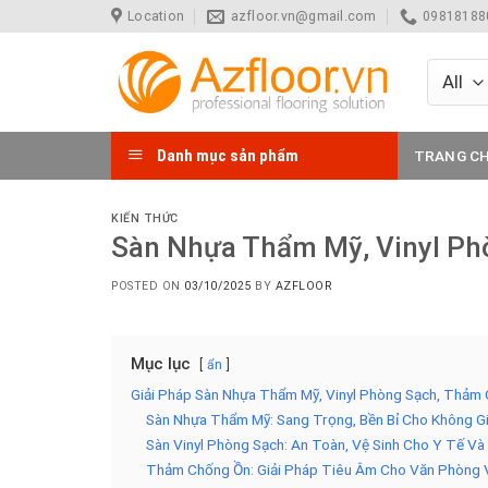
Skip
Location
azfloor.vn@gmail.com
098181880
to
content
Danh mục sản phẩm
TRANG C
KIẾN THỨC
Sàn Nhựa Thẩm Mỹ, Vinyl Ph
POSTED ON
03/10/2025
BY
AZFLOOR
Mục lục
ẩn
Giải Pháp Sàn Nhựa Thẩm Mỹ, Vinyl Phòng Sạch, Thảm 
Sàn Nhựa Thẩm Mỹ: Sang Trọng, Bền Bỉ Cho Không Gi
Sàn Vinyl Phòng Sạch: An Toàn, Vệ Sinh Cho Y Tế V
Thảm Chống Ồn: Giải Pháp Tiêu Âm Cho Văn Phòng 