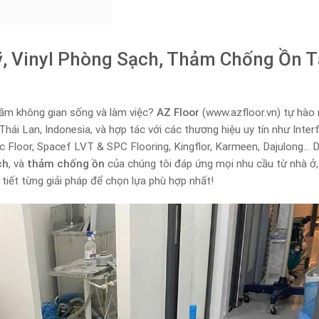
, Vinyl Phòng Sạch, Thảm Chống Ồn T
tầm không gian sống và làm việc?
AZ Floor
(www.azfloor.vn) tự hào
hái Lan, Indonesia, và hợp tác với các thương hiệu uy tín như Inter
itec Floor, Spacef LVT & SPC Flooring, Kingflor, Karmeen, Dajulong… 
ch
, và
thảm chống ồn
của chúng tôi đáp ứng mọi nhu cầu từ nhà ở,
tiết từng giải pháp để chọn lựa phù hợp nhất!