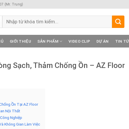
7 (Mr. Trung)
Tìm
kiếm:
HỦ
GIỚI THIỆU
SẢN PHẨM
VIDEO CLIP
DỰ ÁN
TIN T
òng Sạch, Thảm Chống Ồn – AZ Floor
Chống Ồn Tại AZ Floor
an Nội Thất
à Công Nghiệp
Và Không Gian Làm Việc