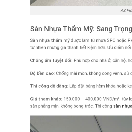
AZ Flo
Sàn Nhựa Thẩm Mỹ: Sang Trọng,
Sàn nhựa thẩm mỹ
được làm từ nhựa SPC hoặc PVC 
tự nhiên nhưng giá thành tiết kiệm hơn. Ưu điểm nổi 
Chống ẩm tuyệt đối:
Phù hợp cho nhà ở, căn hộ, h
Độ bền cao:
Chống mài mòn, không cong vênh, sử 
Thi công dễ dàng:
Lắp đặt bằng hèm khóa hoặc keo 
Giá tham khảo:
150.000 – 400.000 VNĐ/m², tùy lo
sàn phẳng mịn, không bong tróc. Thi công
sàn nhự