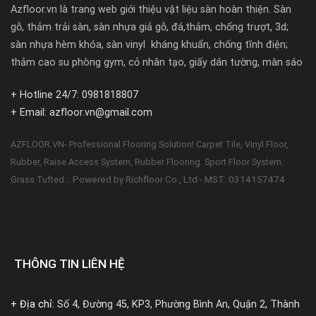
Azfloor.vn là trang web giới thiệu vật liệu sàn hoàn thiện. Sàn
gỗ, thảm trải sàn, sàn nhựa giả gỗ, đá,thảm, chống trượt, 3d;
sàn nhựa hèm khóa, sàn vinyl kháng khuẩn, chống tĩnh điện;
thảm cao su phòng gym, cỏ nhân tạo, giấy dán tường, màn sáo
+ Hotline 24/7: 0981818807
+ Email: azfloor.vn@gmail.com
AZFLOOR.VN- Professional Flooring Solution! Carpet Tile, Vinyl Floor,
Rubber, Raise Access System, Rubber Flooring. Sport Floor System.
Powered by Richfloor Co., Ltd - MST: 0314157474
Grass Tufted...
THÔNG TIN LIÊN HỆ
+ Địa chỉ:
Số 4, Đường 45, KP3, Phường Bình An, Quận 2, Thành