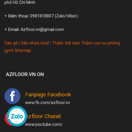
phố Hồ Chí Minh
+ Điện thoại:
0981818807 (Zalo/Viber)
+ Email:
Azfloor.vn@gmail.com
Sàn gỗ
|
Sàn nhựa vinyl
|
Thảm trải sàn
|
Thảm cao su phòng
gym
|
Sitemap
AZFLOOR.VN ON
Fanpage Facebook
www.fb.com/azfloor.vn
Azfloor Chanel
www.youtube.com/