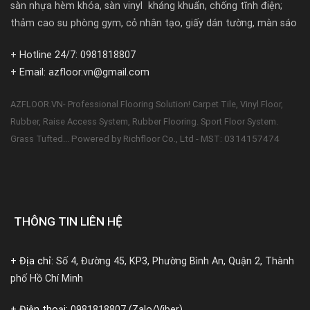
sàn nhựa hèm khóa, sàn vinyl kháng khuẩn, chống tĩnh điện;
thảm cao su phòng gym, cỏ nhân tạo, giấy dán tường, màn sáo
+ Hotline 24/7: 0981818807
+ Email: azfloor.vn@gmail.com
AZFLOOR.VN- Professional Flooring Solution! Carpet Tile, Vinyl Floor,
Rubber, Raise Access System, Rubber Flooring. Sport Floor System.
Powered by Richfloor Co., Ltd - MST: 0314157474
Grass Tufted...
THÔNG TIN LIÊN HỆ
+ Địa chỉ:
Số 4, Đường 45, KP3, Phường Bình An, Quận 2, Thành
phố Hồ Chí Minh
+ Điện thoại:
0981818807 (Zalo/Viber)