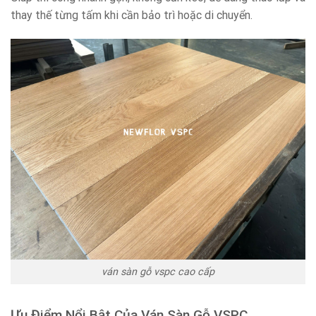
thay thế từng tấm khi cần bảo trì hoặc di chuyển.
ván sàn gỗ vspc cao cấp
Ưu Điểm Nổi Bật Của Ván Sàn Gỗ VSPC