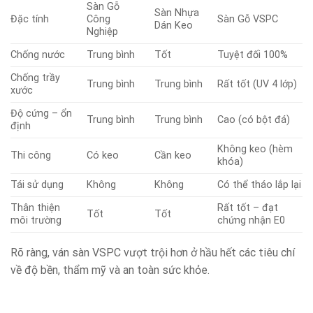
Sàn Gỗ
Sàn Nhựa
Đặc tính
Công
Sàn Gỗ VSPC
Dán Keo
Nghiệp
Chống nước
Trung bình
Tốt
Tuyệt đối 100%
Chống trầy
Trung bình
Trung bình
Rất tốt (UV 4 lớp)
xước
Độ cứng – ổn
Trung bình
Trung bình
Cao (có bột đá)
định
Không keo (hèm
Thi công
Có keo
Cần keo
khóa)
Tái sử dụng
Không
Không
Có thể tháo lắp lại
Thân thiện
Rất tốt – đạt
Tốt
Tốt
môi trường
chứng nhận E0
Rõ ràng, ván sàn VSPC vượt trội hơn ở hầu hết các tiêu chí
về độ bền, thẩm mỹ và an toàn sức khỏe.