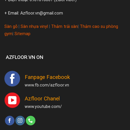
+ Email:
Azfloor.vn@gmail.com
Sàn gỗ
|
Sàn nhựa vinyl
|
Thảm trải sàn
|
Thảm cao su phòng
gym
|
Sitemap
AZFLOOR.VN ON
Fanpage Facebook
www.fb.com/azfloor.vn
Azfloor Chanel
www.youtube.com/