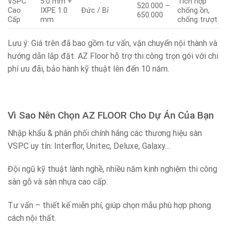
VSPC
5.0 mm +
Tích hợp
520.000 –
Cao
IXPE 1.0
Đức / Bỉ
chống ồn,
650.000
Cấp
mm
chống trượt
Lưu ý: Giá trên đã bao gồm tư vấn, vận chuyển nội thành và
hướng dẫn lắp đặt. AZ Floor hỗ trợ thi công trọn gói với chi
phí ưu đãi, bảo hành kỹ thuật lên đến 10 năm.
Vì Sao Nên Chọn AZ FLOOR Cho Dự Án Của Bạn
Nhập khẩu & phân phối chính hãng các thương hiệu sàn
VSPC uy tín: Interflor, Unitec, Deluxe, Galaxy…
Đội ngũ kỹ thuật lành nghề, nhiều năm kinh nghiệm thi công
sàn gỗ và sàn nhựa cao cấp.
Tư vấn – thiết kế miễn phí, giúp chọn mẫu phù hợp phong
cách nội thất.