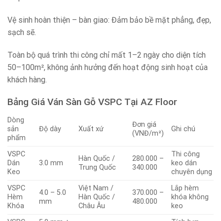
Vệ sinh hoàn thiện – bàn giao: Đảm bảo bề mặt phẳng, đẹp,
sạch sẽ.
Toàn bộ quá trình thi công chỉ mất 1–2 ngày cho diện tích
50–100m², không ảnh hưởng đến hoạt động sinh hoạt của
khách hàng.
Bảng Giá Ván Sàn Gỗ VSPC Tại AZ Floor
Dòng
Đơn giá
sản
Độ dày
Xuất xứ
Ghi chú
(VNĐ/m²)
phẩm
VSPC
Thi công
Hàn Quốc /
280.000 –
Dán
3.0 mm
keo dán
Trung Quốc
340.000
Keo
chuyên dụng
VSPC
Việt Nam /
Lắp hèm
4.0 – 5.0
370.000 –
Hèm
Hàn Quốc /
khóa không
mm
480.000
Khóa
Châu Âu
keo