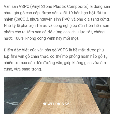
Ván sàn VSPC (Vinyl Stone Plastic Composite) là dòng sàn
nhựa giả gỗ cao cấp, được sản xuất từ hỗn hợp bột đá tự
nhiên (CaCO₃), nhựa nguyên sinh PVC, và phụ gia tăng cứng.
Nhờ tỷ lệ pha trộn tối ưu và công nghệ ép đùn tiên tiến, sản
phẩm cho ra tấm sàn có độ cứng cao, chịu lực tốt, chống
nước 100%, không cong vênh hay mối mọt.
Điểm đặc biệt của ván sàn gỗ VSPC là bề mặt được phủ
lớp film vân gỗ chân thực, có thể mô phỏng hoàn hảo gỗ tự
nhiên từ màu sắc đến đường vân, giúp không gian vừa ấm
cúng, vừa sang trọng.