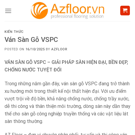
Skip
to
content
KIẾN THỨC
Ván Sàn Gỗ VSPC
POSTED ON
16/10/2025
BY
AZFLOOR
VÁN SÀN GỖ VSPC – GIẢI PHÁP SÀN HIỆN ĐẠI, BỀN ĐẸP,
CHỐNG NƯỚC TUYỆT ĐỐI
Trong những năm gần đây, ván sàn gỗ VSPC đang trở thành
xu hướng mới trong thiết kế nội thất hiện đại. Với ưu điểm
vượt trội về độ bền, khả năng chống nước, chống trầy xước,
dễ thi công và thân thiện môi trường, dòng sàn này dần thay
thế cho sàn gỗ công nghiệp truyền thống và các vật liệu lát
sàn thông thường.
AZ Floor – đơn vị chuyên phân phối, tư vấn và thi công ván