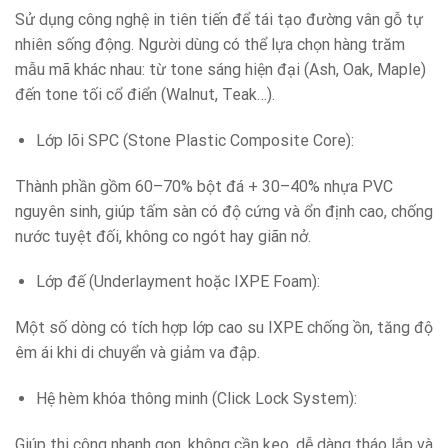
Sử dụng công nghệ in tiên tiến để tái tạo đường vân gỗ tự
nhiên sống động. Người dùng có thể lựa chọn hàng trăm
mẫu mã khác nhau: từ tone sáng hiện đại (Ash, Oak, Maple)
đến tone tối cổ điển (Walnut, Teak…).
Lớp lõi SPC (Stone Plastic Composite Core):
Thành phần gồm 60–70% bột đá + 30–40% nhựa PVC
nguyên sinh, giúp tấm sàn có độ cứng và ổn định cao, chống
nước tuyệt đối, không co ngót hay giãn nở.
Lớp đế (Underlayment hoặc IXPE Foam):
Một số dòng có tích hợp lớp cao su IXPE chống ồn, tăng độ
êm ái khi di chuyển và giảm va đập.
Hệ hèm khóa thông minh (Click Lock System):
Giúp thi công nhanh gọn, không cần keo, dễ dàng tháo lắp và