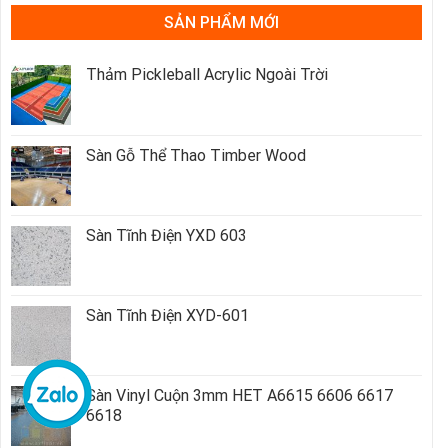
SẢN PHẨM MỚI
Thảm Pickleball Acrylic Ngoài Trời
Sàn Gỗ Thể Thao Timber Wood
Sàn Tĩnh Điện YXD 603
Sàn Tĩnh Điện XYD-601
Sàn Vinyl Cuộn 3mm HET A6615 6606 6617
6618