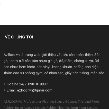
VỀ CHÚNG TÔI
Azfloor.vn là trang web giới thiệu vật liệu sàn hoàn thiện. Sàn
gỗ, thảm trải sàn, sàn nhựa giả gỗ, đá,thảm, chống trượt, 3d;
sàn nhựa hèm khóa, sàn vinyl kháng khuẩn, chống tĩnh điện;
thảm cao su phòng gym, cỏ nhân tạo, giấy dán tường, màn sáo
+ Hotline 24/7: 0981818807
+ Email: azfloor.vn@gmail.com
AZFLOOR.VN- Professional Flooring Solution! Carpet Tile, Vinyl Floor,
Rubber, Raise Access System, Rubber Flooring. Sport Floor System.