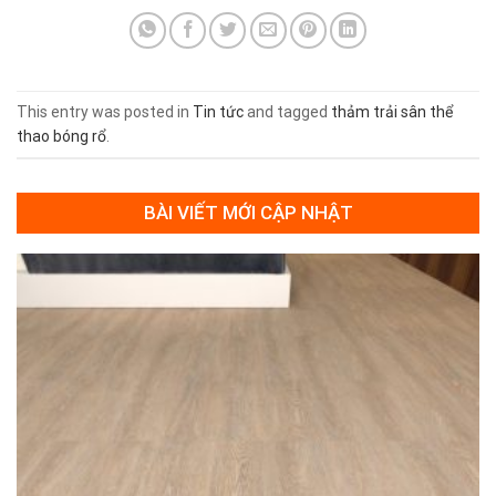
This entry was posted in
Tin tức
and tagged
thảm trải sân thể
thao bóng rổ
.
BÀI VIẾT MỚI CẬP NHẬT