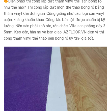
Biện pháp thi công lắp đặt thảm vinyl trải sân bóng rổ
như thế nào? Thi công lắp đặt môn thể thao bóng rổ bằng
thảm vinyl khá đơn giản. Cũng giống như các loại sàn vinyl
cuộn, kháng khuẩn khác. Công tác bề mặt được chuẩn bị kỹ
lưỡng. Nền sàn phải khô ráo, rắn chắc. Vữa san phẳng dày 3-
5mm. Keo dán, hàn mí và bàn giao. AZFLOOR.VN đơn vị thi
công thảm vinyl thể thao sân bóng rổ uy tín- giá tốt.