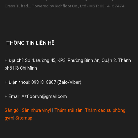
Powered by Richfloor Co., Ltd - MST: 0314157474
Grass Tufted...
THÔNG TIN LIÊN HỆ
+ Địa chỉ:
Số 4, Đường 45, KP3, Phường Bình An, Quận 2, Thành
phố Hồ Chí Minh
+ Điện thoại:
0981818807 (Zalo/Viber)
+ Email:
Azfloor.vn@gmail.com
Sàn gỗ
|
Sàn nhựa vinyl
|
Thảm trải sàn
|
Thảm cao su phòng
gym
|
Sitemap