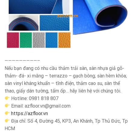
—————————–
Nếu bạn đang có nhu cầu thảm trải sàn, sàn nhựa giả gỗ-
thảm- đá- xi măng – terrazzo – gạch bông; sàn hèm khóa;
sàn vinyl kháng khuẩn – tĩnh điện, thảm cao su, sàn thể
thao, giấy dán tường, tấm ốp… hãy liên hệ với chúng tôi.
Hotline: 0981 818 807
Email: azfloor.vn@gmail.com
https://azfloor.vn
Địa chỉ: Số 4, Đường 45, KP3, An Khánh, Tp Thủ Đức, Tp
HCM