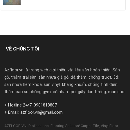
VỀ CHÚNG TÔI
Azfloor.vn là trang web giới thiệu vật liệu sàn hoàn thiện. Sàn
gỗ, thảm trải sàn, sàn nhựa giả gỗ, đá,thảm, chống trượt, 3d;
sàn nhựa hèm khóa, sàn vinyl kháng khuẩn, chống tĩnh điện;
thảm cao su phòng gym, cỏ nhân tạo, giấy dán tường, màn sáo
+ Hotline 24/7: 0981818807
+ Email: azfloor.vn@gmail.com
AZFLOOR.VN- Professional Flooring Solution! Carpet Tile, Vinyl Floor,