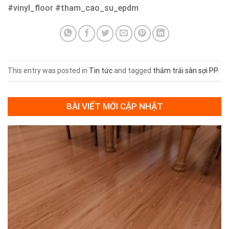
#vinyl_floor #tham_cao_su_epdm
This entry was posted in
Tin tức
and tagged
thảm trải sàn sợi PP
.
BÀI VIẾT MỚI CẬP NHẬT