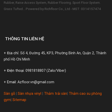
Rubber, Raise Access System, Rubber Flooring. Sport Floor System.
Powered by Richfloor Co., Ltd - MST: 0314157474
Grass Tufted...
THÔNG TIN LIÊN HỆ
+ Địa chỉ:
Số 4, Đường 45, KP3, Phường Bình An, Quận 2, Thành
phố Hồ Chí Minh
+ Điện thoại:
0981818807 (Zalo/Viber)
+ Email:
Azfloor.vn@gmail.com
Sàn gỗ
|
Sàn nhựa vinyl
|
Thảm trải sàn
|
Thảm cao su phòng
gym
|
Sitemap