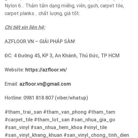
Nylon 6… Thảm tấm dạng miếng, viên, gạch, carpet tile,
carpet planks… chất lượng, giá tốt.
Chi tiết xin liên hệ:
AZFLOOR.VN – GIẢI PHÁP SÀN!
ĐC: 4 Đường 45, KP 3, An Khánh, Thủ Đức, TP HCM
Website:
https://azfloor.vn/
Email:
azfloor.vn@gmail.com
Hotline: 0981 818 807 (viber/whatup)
#tham_trai_san #tham_van_phong #tham_tam
#carpet_tile #tham_lot_san #san_nhua_gia_go
#san_vinyl #san_nhua_hem_khoa #vinyl_tile
#san_vinyl_khang_khuan #san_vinyl_chong_tinh_dien