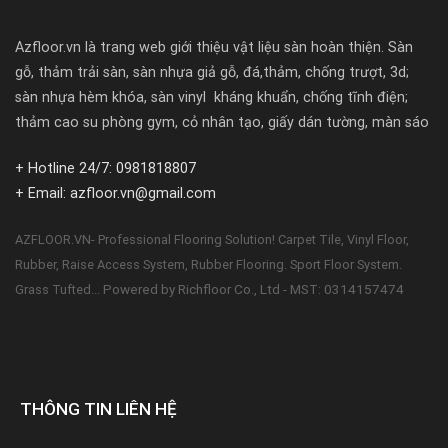
Azfloor.vn là trang web giới thiệu vật liệu sàn hoàn thiện. Sàn
gỗ, thảm trải sàn, sàn nhựa giả gỗ, đá,thảm, chống trượt, 3d;
sàn nhựa hèm khóa, sàn vinyl kháng khuẩn, chống tĩnh điện;
thảm cao su phòng gym, cỏ nhân tạo, giấy dán tường, màn sáo
+ Hotline 24/7: 0981818807
+ Email: azfloor.vn@gmail.com
AZFLOOR.VN- Professional Flooring Solution! Carpet Tile, Vinyl Floor,
Rubber, Raise Access System, Rubber Flooring. Sport Floor System.
Powered by Richfloor Co., Ltd - MST: 0314157474
Grass Tufted...
THÔNG TIN LIÊN HỆ