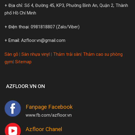
+ Địa chỉ:
Số 4, Đường 45, KP3, Phường Bình An, Quận 2, Thành
phố Hồ Chí Minh
+ Điện thoại:
0981818807 (Zalo/Viber)
+ Email:
Azfloor.vn@gmail.com
Sàn gỗ
|
Sàn nhựa vinyl
|
Thảm trải sàn
|
Thảm cao su phòng
gym
|
Sitemap
AZFLOOR.VN ON
Fanpage Facebook
www.fb.com/azfloor.vn
Azfloor Chanel