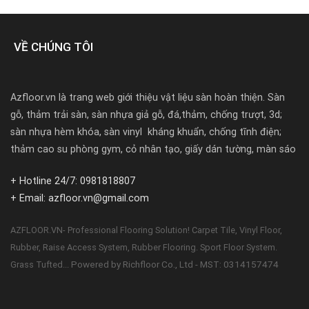
VỀ CHÚNG TÔI
Azfloor.vn là trang web giới thiệu vật liệu sàn hoàn thiện. Sàn
gỗ, thảm trải sàn, sàn nhựa giả gỗ, đá,thảm, chống trượt, 3d;
sàn nhựa hèm khóa, sàn vinyl kháng khuẩn, chống tĩnh điện;
thảm cao su phòng gym, cỏ nhân tạo, giấy dán tường, màn sáo
+ Hotline 24/7: 0981818807
+ Email: azfloor.vn@gmail.com
AZFLOOR.VN- Professional Flooring Solution! Carpet Tile, Vinyl Floor,
Rubber, Raise Access System, Rubber Flooring. Sport Floor System.
Powered by Richfloor Co., Ltd - MST: 0314157474
Grass Tufted...