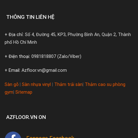
THÔNG TIN LIÊN HỆ
+ Địa chỉ:
Số 4, Đường 45, KP3, Phường Bình An, Quận 2, Thành
phố Hồ Chí Minh
+ Điện thoại:
0981818807 (Zalo/Viber)
+ Email:
Azfloor.vn@gmail.com
Sàn gỗ
|
Sàn nhựa vinyl
|
Thảm trải sàn
|
Thảm cao su phòng
gym
|
Sitemap
AZFLOOR.VN ON