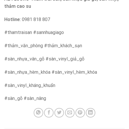
thảm cao su
Hotline:
0981 818 807
#thamtraisan #sannhuagiago
#thảm_văn_phòng #thảm_khách_sạn
#sàn_nhựa_vân_gỗ #sàn_vinyl_giả_gỗ
#sàn_nhựa_hèm_khóa #sàn_vinyl_hèm_khóa
#sàn_vinyl_kháng_khuẩn
#sàn_gỗ #sàn_nâng