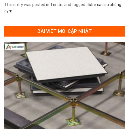
This entry was posted in
Tin tức
and tagged
thảm cao su phòng
gym
.
BÀI VIẾT MỚI CẬP NHẬT