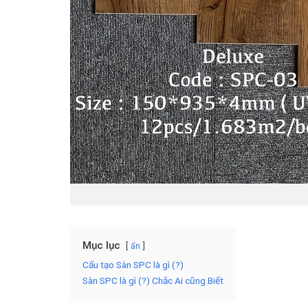
Mục lục
ẩn
Cấu tạo Sàn SPC là gì (?)
Sàn SPC là gì (?) Chắc Ai cũng Biết