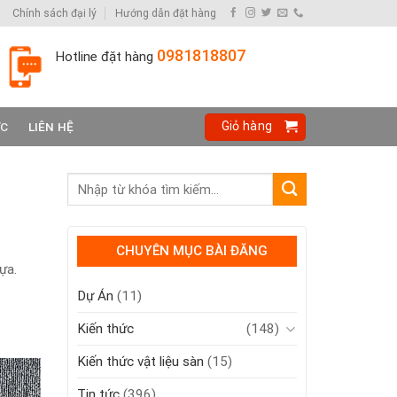
Chính sách đại lý
Hướng dẫn đặt hàng
0981818807
Hotline đặt hàng
Giỏ hàng
ỨC
LIÊN HỆ
CHUYÊN MỤC BÀI ĐĂNG
ựa.
Dự Án
(11)
Kiến thức
(148)
Kiến thức vật liệu sàn
(15)
Tin tức
(396)