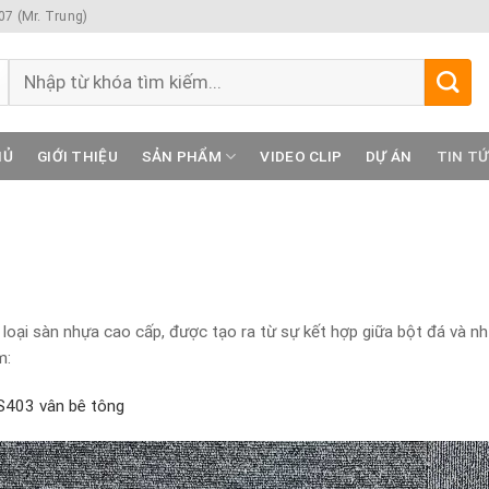
7 (Mr. Trung)
Tìm
kiếm:
HỦ
GIỚI THIỆU
SẢN PHẨM
VIDEO CLIP
DỰ ÁN
TIN T
loại sàn nhựa cao cấp, được tạo ra từ sự kết hợp giữa bột đá và nh
m:
S403 vân bê tông