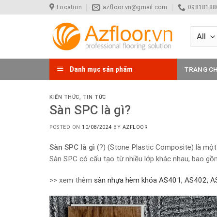
Skip
Location
azfloor.vn@gmail.com
098181880
to
content
Danh mục sản phẩm
TRANG C
KIẾN THỨC
,
TIN TỨC
Sàn SPC là gì?
POSTED ON
10/08/2024
BY
AZFLOOR
Sàn SPC là gì
(?) (Stone Plastic Composite) là một 
Sàn SPC có cấu tạo từ nhiều lớp khác nhau, bao gồ
>> xem thêm
sàn nhựa hèm khóa AS401, AS402, A