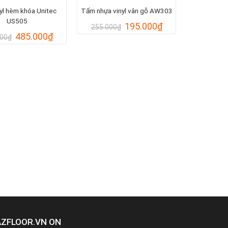
yl hèm khóa Unitec
Tấm nhựa vinyl vân gỗ AW303
US505
Giá
Giá
195.000
₫
255.000
₫
gốc
hiện
Giá
Giá
485.000
₫
000
₫
là:
tại
gốc
hiện
255.000₫.
là:
là:
tại
195.000₫.
550.000₫.
là:
485.000₫.
AZFLOOR.VN ON