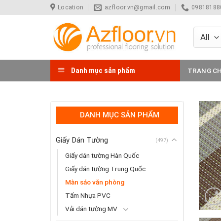
Skip
Location
azfloor.vn@gmail.com
098181880
to
content
Danh mục sản phẩm
TRANG C
DANH MỤC SẢN PHẨM
Giấy Dán Tường
(497)
Giấy dán tường Hàn Quốc
Giấy dán tường Trung Quốc
Màn sáo văn phòng
Tấm Nhựa PVC
Vải dán tường MV