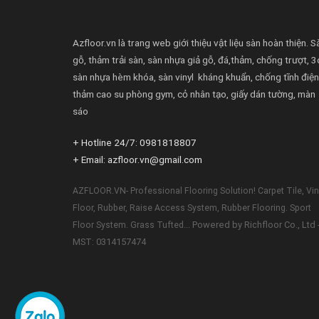
Azfloor.vn là trang web giới thiệu vật liệu sàn hoàn thiện. S
gỗ, thảm trải sàn, sàn nhựa giả gỗ, đá,thảm, chống trượt, 3
sàn nhựa hèm khóa, sàn vinyl kháng khuẩn, chống tĩnh điện
thảm cao su phòng gym, cỏ nhân tạo, giấy dán tường, màn
sáo
+ Hotline 24/7: 0981818807
+ Email: azfloor.vn@gmail.com
AZFLOOR.VN- Professional Flooring Solution! Carpet Tile, Vin
Floor, Rubber, Raise Access System, Rubber Flooring. Sport
Powered by Richfloor Co., Ltd 
Floor System. Grass Tufted...
MST: 0314157474