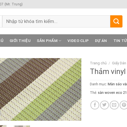
7 (Mr. Trung)
Tìm
kiếm:
HỦ
GIỚI THIỆU
SẢN PHẨM
VIDEO CLIP
DỰ ÁN
TIN T
Trang chủ
/
Giấy Dán
Thảm vinyl
Danh mục:
Màn sáo vă
Thẻ:
sàn woven eco 2