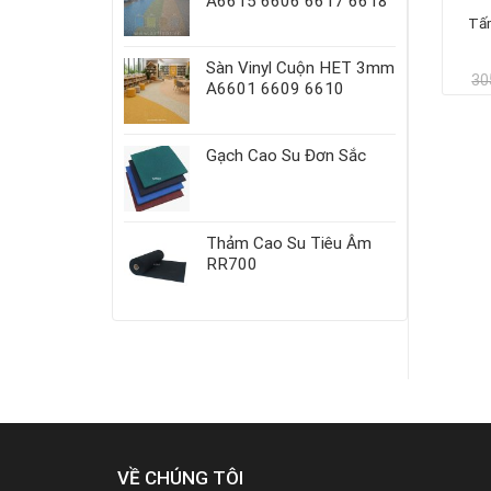
A6615 6606 6617 6618
Tấm nhựa vinyl vân thảm
Tấm nhựa vinyl vân thảm
Tấm
AC329
AC327
Sàn Vinyl Cuộn HET 3mm
Giá
Giá
Giá
Giá
285.000
₫
285.000
₫
305.000
₫
305.000
₫
30
A6601 6609 6610
gốc
hiện
gốc
hiện
là:
tại
là:
tại
305.000₫.
là:
305.000₫.
là:
.
285.000₫.
285.000₫.
Gạch Cao Su Đơn Sắc
Thảm Cao Su Tiêu Âm
RR700
VỀ CHÚNG TÔI