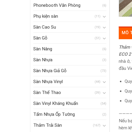
Phonebooth Văn Phòng
(6)
Phụ kiện sàn
(11)
Sàn Cao Su
(19)
MÔ 
Sàn Gỗ
(51)
Thảm 
Sàn Nâng
(6)
ECO 2
Sàn Nhựa
(3)
nhà ở,
đầu Vi
Sàn Nhựa Giả Gỗ
(73)
Quy
Sàn Nhựa Vinyl
(44)
Quy
Sàn Thể Thao
(39)
Quy
Sàn Vinyl Kháng Khuẩn
(54)
———
Tấm Nhựa Ốp Tường
(2)
Nếu bạ
Thảm Trải Sàn
(167)
hèm kh