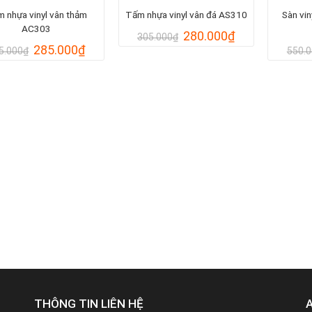
 nhựa vinyl vân thảm
Tấm nhựa vinyl vân đá AS310
Sàn vin
AC303
Giá
Giá
280.000
₫
305.000
₫
gốc
hiện
Giá
Giá
285.000
₫
5.000
₫
550.
là:
tại
gốc
hiện
305.000₫.
là:
là:
tại
280.000₫.
305.000₫.
là:
285.000₫.
THÔNG TIN LIÊN HỆ