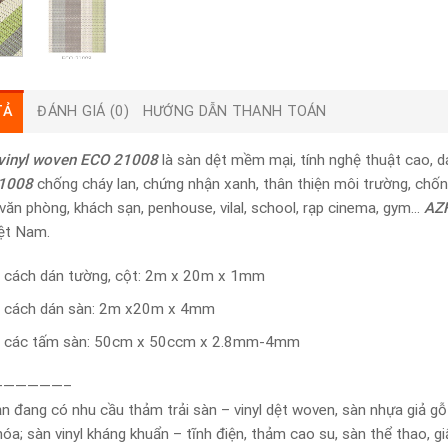
TẢ
ĐÁNH GIÁ (0)
HƯỚNG DẪN THANH TOÁN
vinyl woven ECO 21008
là sàn dệt mềm mại, tính nghệ thuật cao, 
1008
chống cháy lan, chứng nhận xanh, thân thiện môi trường, chốn
 văn phòng, khách sạn, penhouse, vilal, school, rạp cinema, gym…
AZ
ệt Nam.
 cách dán tường, cột: 2m x 20m x 1mm
 cách dán sàn: 2m x20m x 4mm
 các tấm sàn: 50cm x 50ccm x 2.8mm-4mm
——————–
n đang có nhu cầu thảm trải sàn – vinyl dệt woven, sàn nhựa giả g
óa; sàn vinyl kháng khuẩn – tĩnh điện, thảm cao su, sàn thể thao, gi