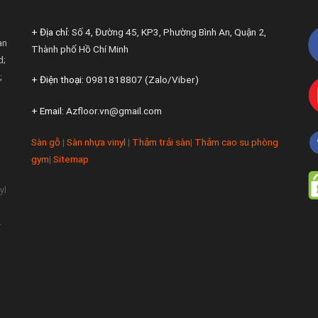
+ Địa chỉ:
Số 4, Đường 45, KP3, Phường Bình An, Quận 2,
àn
Thành phố Hồ Chí Minh
d;
;
+ Điện thoại:
0981818807 (Zalo/Viber)
+ Email:
Azfloor.vn@gmail.com
Sàn gỗ
|
Sàn nhựa vinyl
|
Thảm trải sàn
|
Thảm cao su phòng
gym
|
Sitemap
yl
-