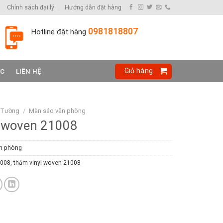
Chính sách đại lý
Hướng dẫn đặt hàng
0981818807
Hotline đặt hàng
Giỏ hàng
ỨC
LIÊN HỆ
 Tường
/
Màn sáo văn phòng
 woven 21008
n phòng
1008
,
thảm vinyl woven 21008