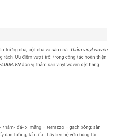
dán tường nhà, cột nhà và sàn nhà.
Thảm vinyl woven
g rách. Ưu điểm vượt trội trong công tác hoàn thiện
FLOOR.VN
đơn vị thảm sàn vinyl woven dệt hàng
ỗ- thảm- đá- xi măng – terrazzo – gạch bông; sàn
ấy dán tường, tấm ốp… hãy liên hệ với chúng tôi.