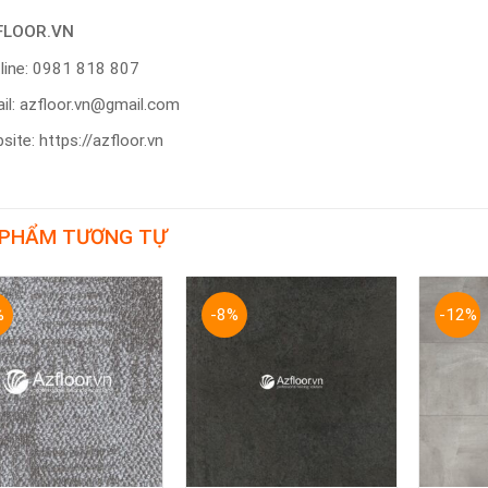
FLOOR.VN
line: 0981 818 807
il: azfloor.vn@gmail.com
site: https://azfloor.vn
 PHẨM TƯƠNG TỰ
%
-8%
-12%