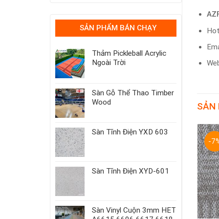
AZ
SẢN PHẨM BÁN CHẠY
Hot
Ema
Thảm Pickleball Acrylic
Ngoài Trời
Web
Sàn Gỗ Thể Thao Timber
Wood
SẢN
Sàn Tĩnh Điện YXD 603
-7%
-7%
-7
Sàn Tĩnh Điện XYD-601
Sàn Vinyl Cuộn 3mm HET