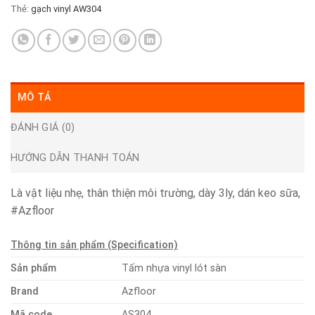
Thẻ:
gạch vinyl AW304
MÔ TẢ
ĐÁNH GIÁ (0)
HƯỚNG DẪN THANH TOÁN
Là vật liệu nhẹ, thân thiện môi trường, dày 3ly, dán keo sữa,
#Azfloor
Thông tin sản phẩm (Specification)
Sản phẩm
Tấm nhựa vinyl lót sàn
Brand
Azfloor
Mã code
AS304