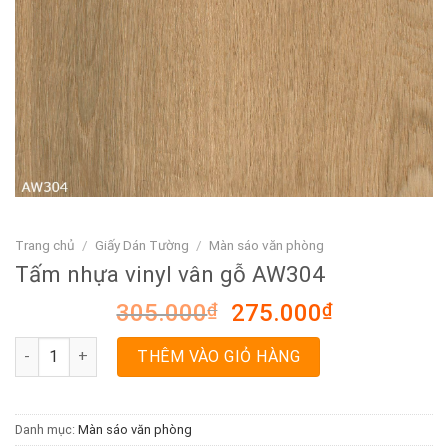
Trang chủ
/
Giấy Dán Tường
/
Màn sáo văn phòng
Tấm nhựa vinyl vân gỗ AW304
Giá
Giá
305.000
₫
275.000
₫
gốc
hiện
Tấm nhựa vinyl vân gỗ AW304 số lượng
là:
tại
THÊM VÀO GIỎ HÀNG
305.000₫.
là:
275.000₫.
Danh mục:
Màn sáo văn phòng