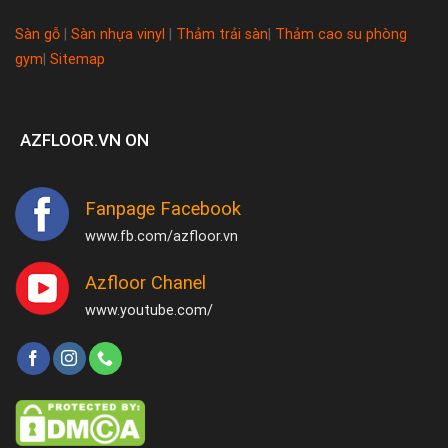
Sàn gỗ
|
Sàn nhựa vinyl
|
Thảm trải sàn
|
Thảm cao su phòng
gym
|
Sitemap
AZFLOOR.VN ON
Fanpage Facebook
www.fb.com/azfloor.vn
Azfloor Chanel
www.youtube.com/