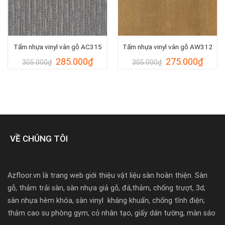
Tấm nhựa vinyl vân gỗ AC315
Tấm nhựa vinyl vân gỗ AW312
Giá
Giá
Giá
Giá
285.000
₫
275.000
₫
305.000
₫
305.000
₫
gốc
hiện
gốc
hiện
là:
tại
là:
tại
305.000₫.
là:
305.000₫.
là:
000₫.
285.000₫.
275.0
VỀ CHÚNG TÔI
Azfloor.vn là trang web giới thiệu vật liệu sàn hoàn thiện. Sàn
gỗ, thảm trải sàn, sàn nhựa giả gỗ, đá,thảm, chống trượt, 3d;
sàn nhựa hèm khóa, sàn vinyl kháng khuẩn, chống tĩnh điện;
thảm cao su phòng gym, cỏ nhân tạo, giấy dán tường, màn sáo