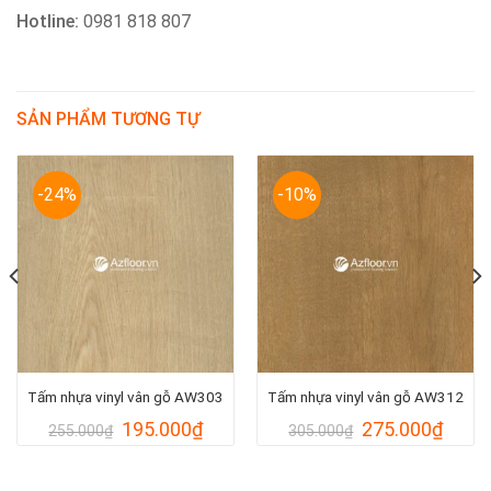
Hotline:
0981 818 807
SẢN PHẨM TƯƠNG TỰ
-24%
-10%
Tấm nhựa vinyl vân gỗ AW303
Tấm nhựa vinyl vân gỗ AW312
Giá
Giá
Giá
Giá
195.000
₫
275.000
₫
255.000
₫
305.000
₫
gốc
hiện
gốc
hiện
là:
tại
là:
tại
255.000₫.
là:
305.000₫.
là: