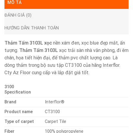
MÔ TẢ
ĐÁNH GIÁ (0)
HƯỚNG DẪN THANH TOÁN
Thảm Tấm 3103L xọc
nền xám đen, xọc blue đẹp mắt, ấn
tượng.
Thảm Tấm 3103L
xọc trải sàn nhà văn phòng, đi êm
chân, họa tiết hiện đại, đế thảm pvc chất lượng cao. Là
dòng thảm trong bộ sưu tập CT3100 của hãng Interflor.
Cty Az Floor cung cấp và lắp đặt giá tốt.
3100
Specification
Brand
Interflor®
Product name
CT3100
Type of carpet
Carpet Tile
Fiber
100% polypropylene