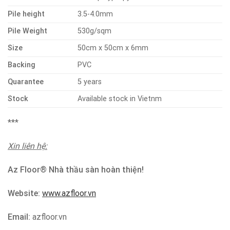
Pile height
3.5-4.0mm
Pile Weight
530g/sqm
Size
50cm x 50cm x 6mm
Backing
PVC
Quarantee
5 years
Stock
Available stock in Vietnm
***
X
in liên hệ:
Az Floor
® Nhà thầu sàn hoàn thiện!
Website:
www.azfloor.vn
Email:
azfloor.vn