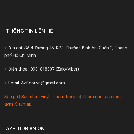
THÔNG TIN LIÊN HỆ
+ Địa chỉ:
Số 4, Đường 45, KP3, Phường Bình An, Quận 2, Thành
phố Hồ Chí Minh
+ Điện thoại:
0981818807 (Zalo/Viber)
+ Email:
Azfloor.vn@gmail.com
Sàn gỗ
|
Sàn nhựa vinyl
|
Thảm trải sàn
|
Thảm cao su phòng
gym
|
Sitemap
AZFLOOR.VN ON