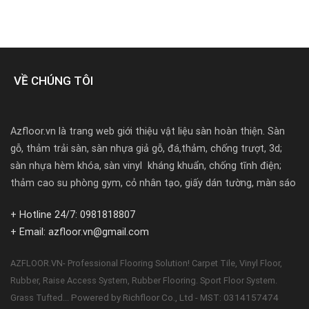
000₫.
195.000₫.
275.0
VỀ CHÚNG TÔI
Azfloor.vn là trang web giới thiệu vật liệu sàn hoàn thiện. Sàn
gỗ, thảm trải sàn, sàn nhựa giả gỗ, đá,thảm, chống trượt, 3d;
sàn nhựa hèm khóa, sàn vinyl kháng khuẩn, chống tĩnh điện;
thảm cao su phòng gym, cỏ nhân tạo, giấy dán tường, màn sáo
+ Hotline 24/7: 0981818807
+ Email: azfloor.vn@gmail.com
AZFLOOR.VN- Professional Flooring Solution! Carpet Tile, Vinyl Floor,
Rubber, Raise Access System, Rubber Flooring. Sport Floor System.
Powered by Richfloor Co., Ltd - MST: 0314157474
Grass Tufted...