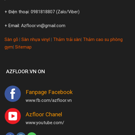
+ Điện thoại:
0981818807 (Zalo/Viber)
+ Email:
Azfloor.vn@gmail.com
Sàn gỗ
|
Sàn nhựa vinyl
|
Thảm trải sàn
|
Thảm cao su phòng
gym
|
Sitemap
AZFLOOR.VN ON
Fanpage Facebook
www.fb.com/azfloor.vn
Azfloor Chanel
www.youtube.com/