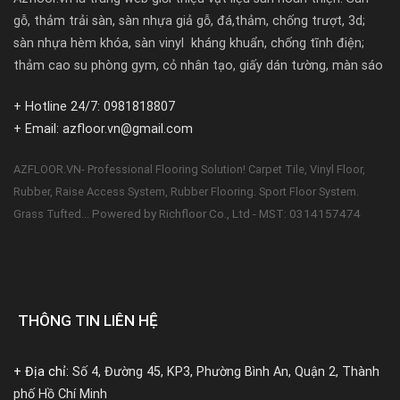
gỗ, thảm trải sàn, sàn nhựa giả gỗ, đá,thảm, chống trượt, 3d;
sàn nhựa hèm khóa, sàn vinyl kháng khuẩn, chống tĩnh điện;
thảm cao su phòng gym, cỏ nhân tạo, giấy dán tường, màn sáo
+ Hotline 24/7: 0981818807
+ Email: azfloor.vn@gmail.com
AZFLOOR.VN- Professional Flooring Solution! Carpet Tile, Vinyl Floor,
Rubber, Raise Access System, Rubber Flooring. Sport Floor System.
Powered by Richfloor Co., Ltd - MST: 0314157474
Grass Tufted...
THÔNG TIN LIÊN HỆ
+ Địa chỉ:
Số 4, Đường 45, KP3, Phường Bình An, Quận 2, Thành
phố Hồ Chí Minh