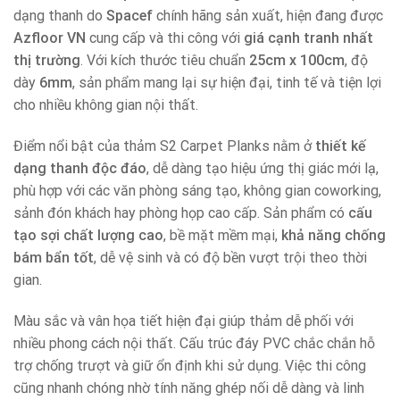
dạng thanh do
Spacef
chính hãng sản xuất, hiện đang được
Azfloor VN
cung cấp và thi công với
giá cạnh tranh nhất
thị trường
. Với kích thước tiêu chuẩn
25cm x 100cm
, độ
dày
6mm
, sản phẩm mang lại sự hiện đại, tinh tế và tiện lợi
cho nhiều không gian nội thất.
Điểm nổi bật của thảm S2 Carpet Planks nằm ở
thiết kế
dạng thanh độc đáo
, dễ dàng tạo hiệu ứng thị giác mới lạ,
phù hợp với các văn phòng sáng tạo, không gian coworking,
sảnh đón khách hay phòng họp cao cấp. Sản phẩm có
cấu
tạo sợi chất lượng cao
, bề mặt mềm mại,
khả năng chống
bám bẩn tốt
, dễ vệ sinh và có độ bền vượt trội theo thời
gian.
Màu sắc và vân họa tiết hiện đại giúp thảm dễ phối với
nhiều phong cách nội thất. Cấu trúc đáy PVC chắc chắn hỗ
trợ chống trượt và giữ ổn định khi sử dụng. Việc thi công
cũng nhanh chóng nhờ tính năng ghép nối dễ dàng và linh