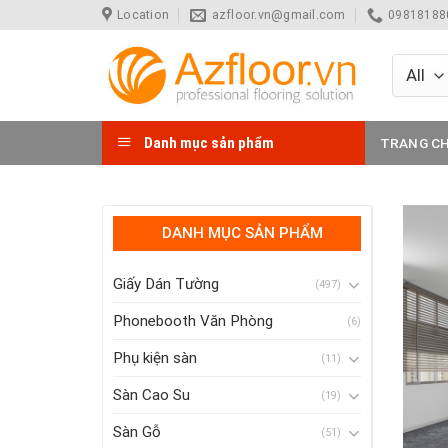
Skip
Location
azfloor.vn@gmail.com
098181880
to
content
Danh mục sản phẩm
TRANG C
DANH MỤC SẢN PHẨM
Giấy Dán Tường
(497)
Phonebooth Văn Phòng
(6)
Phụ kiện sàn
(11)
Sàn Cao Su
(19)
Sàn Gỗ
(51)