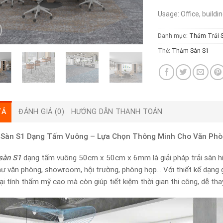
Usage: Office, buildi
Danh mục:
Thảm Trải 
Thẻ:
Thảm Sàn S1
TẢ
ĐÁNH GIÁ (0)
HƯỚNG DẪN THANH TOÁN
Sàn S1 Dạng Tấm Vuông – Lựa Chọn Thông Minh Cho Văn Phòn
sàn S1
dạng tấm vuông 50cm x 50cm x 6mm là giải pháp trải sàn hiện
hư văn phòng, showroom, hội trường, phòng họp… Với thiết kế dạng 
ại tính thẩm mỹ cao mà còn giúp tiết kiệm thời gian thi công, dễ thay