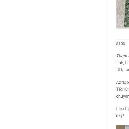
S103
Thảm 
tính, 
tốt, t
Azfloo
TP.HCM
chuyên
Liên h
nay!