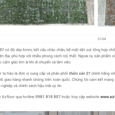
S104
S1
có độ dày 6mm, kết cấu chắc chắn, bề mặt dệt sợi tổng hợp chố
hiện đại, phù hợp với nhiều phong cách nội thất. Ngoài ra, sản phẩm 
ạo cảm giác êm ái khi di chuyển và làm việc.
r tự hào là đơn vị cung cấp và phân phối
thảm sàn S1
chính hãng với
, giao hàng nhanh chóng trên toàn quốc. Chúng tôi cam kết mang 
 nghiệp và chính sách hậu mãi uy tín.
ệ Azfloor qua hotline
0981 818 807
hoặc truy cập website
www.azf