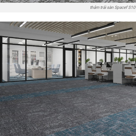
thảm trải sàn Spacef S10