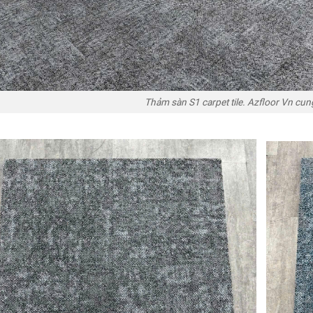
Thảm sàn S1 carpet tile. Azfloor Vn cun