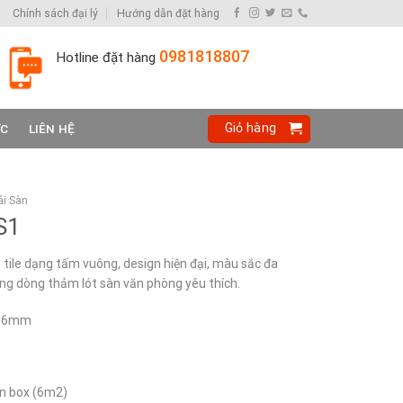
Chính sách đại lý
Hướng dẫn đặt hàng
0981818807
Hotline đặt hàng
Giỏ hàng
ỨC
LIÊN HỆ
i Sàn
S1
tile dạng tấm vuông, design hiện đại, màu sắc đa
ng dòng thảm lót sàn văn phòng yêu thích.
x 6mm
on box (6m2)