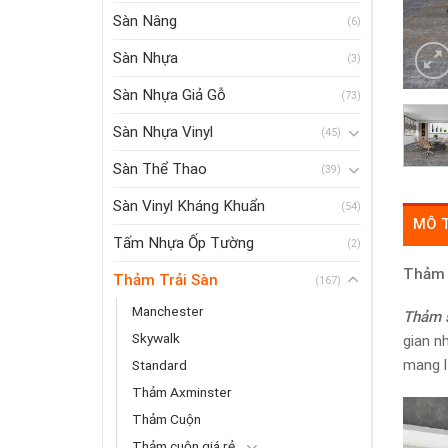
Sàn Nâng
(6)
Sàn Nhựa
(3)
Sàn Nhựa Giả Gỗ
(73)
Sàn Nhựa Vinyl
(45)
Sàn Thể Thao
(39)
Sàn Vinyl Kháng Khuẩn
(54)
MÔ 
Tấm Nhựa Ốp Tường
(2)
Thảm 
Thảm Trải Sàn
(167)
Manchester
Thảm 
Skywalk
gian n
mang l
Standard
Thảm Axminster
Thảm Cuộn
Thảm cuộn giá rẻ