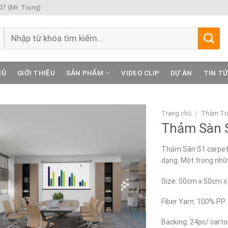
7 (Mr. Trung)
Tìm
kiếm:
HỦ
GIỚI THIỆU
SẢN PHẨM
VIDEO CLIP
DỰ ÁN
TIN T
Trang chủ
/
Thảm Trả
Thảm Sàn 
Thảm Sàn S1 carpet 
dạng. Một trong nhữ
Size: 50cm x 50cm 
Fiber Yarn: 100% PP
Backing: 24pc/ cart