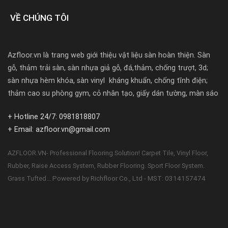
VỀ CHÚNG TÔI
Azfloor.vn là trang web giới thiệu vật liệu sàn hoàn thiện. Sàn
gỗ, thảm trải sàn, sàn nhựa giả gỗ, đá,thảm, chống trượt, 3d;
sàn nhựa hèm khóa, sàn vinyl kháng khuẩn, chống tĩnh điện;
thảm cao su phòng gym, cỏ nhân tạo, giấy dán tường, màn sáo
+ Hotline 24/7: 0981818807
+ Email: azfloor.vn@gmail.com
AZFLOOR.VN- Professional Flooring Solution! Carpet Tile, Vinyl Floor,
Rubber, Raise Access System, Rubber Flooring. Sport Floor System.
Powered by Richfloor Co., Ltd - MST: 0314157474
Grass Tufted...