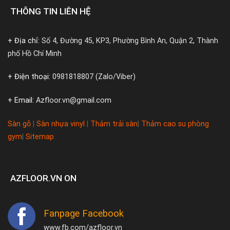
THÔNG TIN LIÊN HỆ
+ Địa chỉ:
Số 4, Đường 45, KP3, Phường Bình An, Quận 2, Thành
phố Hồ Chí Minh
+ Điện thoại:
0981818807 (Zalo/Viber)
+ Email:
Azfloor.vn@gmail.com
Sàn gỗ
|
Sàn nhựa vinyl
|
Thảm trải sàn
|
Thảm cao su phòng
gym
|
Sitemap
AZFLOOR.VN ON
Fanpage Facebook
www.fb.com/azfloor.vn