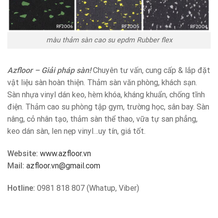
màu thảm sàn cao su epdm Rubber flex
Azfloor – Giải pháp sàn!
Chuyên tư vấn, cung cấp & lắp đặt
vật liệu sàn hoàn thiện. Thảm sàn văn phòng, khách sạn.
Sàn nhựa vinyl dán keo, hèm khóa, kháng khuẩn, chống tĩnh
điện. Thảm cao su phòng tập gym, trường học, sân bay. Sàn
nâng, cỏ nhân tạo, thảm sàn thể thao, vữa tự san phẳng,
keo dán sàn, len nẹp vinyl…uy tín, giá tốt.
Website:
www.azfloor.vn
Mail:
azfloor.vn@gmail.com
Hotline:
0981 818 807 (Whatup, Viber)