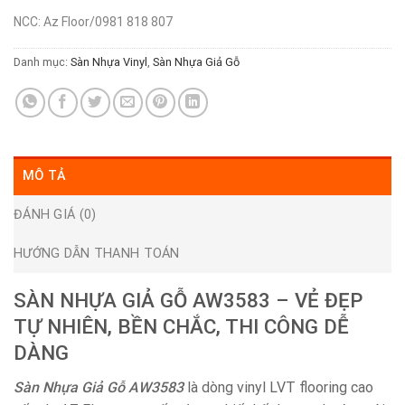
NCC: Az Floor/0981 818 807
Danh mục:
Sàn Nhựa Vinyl
,
Sàn Nhựa Giả Gỗ
MÔ TẢ
ĐÁNH GIÁ (0)
HƯỚNG DẪN THANH TOÁN
SÀN NHỰA GIẢ GỖ AW3583 – VẺ ĐẸP
TỰ NHIÊN, BỀN CHẮC, THI CÔNG DỄ
DÀNG
Sàn Nhựa Giả Gỗ AW3583
là dòng vinyl LVT flooring cao