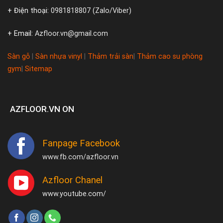
+ Điện thoại:
0981818807 (Zalo/Viber)
+ Email:
Azfloor.vn@gmail.com
Sàn gỗ
|
Sàn nhựa vinyl
|
Thảm trải sàn
|
Thảm cao su phòng
gym
|
Sitemap
AZFLOOR.VN ON
Fanpage Facebook
www.fb.com/azfloor.vn
Azfloor Chanel
www.youtube.com/