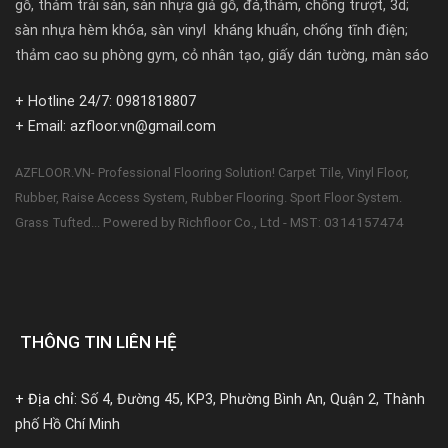
gỗ, thảm trải sàn, sàn nhựa giả gỗ, đá,thảm, chống trượt, 3d;
sàn nhựa hèm khóa, sàn vinyl kháng khuẩn, chống tĩnh điện;
thảm cao su phòng gym, cỏ nhân tạo, giấy dán tường, màn sáo
+ Hotline 24/7: 0981818807
+ Email: azfloor.vn@gmail.com
AZFLOOR.VN- Professional Flooring Solution! Carpet Tile, Vinyl Floor,
Rubber, Raise Access System, Rubber Flooring. Sport Floor System.
Powered by Richfloor Co., Ltd - MST: 0314157474
Grass Tufted...
THÔNG TIN LIÊN HỆ
+ Địa chỉ:
Số 4, Đường 45, KP3, Phường Bình An, Quận 2, Thành
phố Hồ Chí Minh