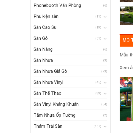
Phonebooth Văn Phòng
(6)
Phụ kiện sàn
(11)
Sàn Cao Su
(19)
Sàn Gỗ
(51)
MÔ 
Sàn Nâng
(6)
Mẫu th
Sàn Nhựa
(3)
Xem ản
Sàn Nhựa Giả Gỗ
(73)
Sàn Nhựa Vinyl
(45)
Sàn Thể Thao
(39)
Sàn Vinyl Kháng Khuẩn
(54)
Tấm Nhựa Ốp Tường
(2)
Thảm Trải Sàn
(167)