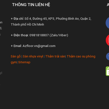
THÔNG TIN LIÊN HỆ
+ Địa chỉ:
Số 4, Đường 45, KP3, Phường Bình An, Quận 2,
àn
Thành phố Hồ Chí Minh
d;
;
+ Điện thoại:
0981818807 (Zalo/Viber)
+ Email:
Azfloor.vn@gmail.com
Sàn gỗ
|
Sàn nhựa vinyl
|
Thảm trải sàn
|
Thảm cao su phòng
gym
|
Sitemap
yl
-