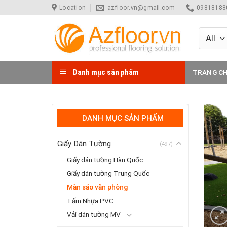
Skip
Location
azfloor.vn@gmail.com
098181880
to
content
Danh mục sản phẩm
TRANG C
DANH MỤC SẢN PHẨM
Giấy Dán Tường
(497)
Giấy dán tường Hàn Quốc
Giấy dán tường Trung Quốc
Màn sáo văn phòng
Tấm Nhựa PVC
Vải dán tường MV