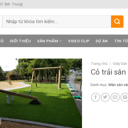
7 (Mr. Trung)
Tìm
kiếm:
HỦ
GIỚI THIỆU
SẢN PHẨM
VIDEO CLIP
DỰ ÁN
TIN T
Trang chủ
/
Giấy Dán
Cỏ trải sân
Danh mục:
Màn sáo vă