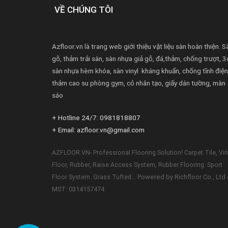
VỀ CHÚNG TÔI
Azfloor.vn là trang web giới thiệu vật liệu sàn hoàn thiện. S
gỗ, thảm trải sàn, sàn nhựa giả gỗ, đá,thảm, chống trượt, 3
sàn nhựa hèm khóa, sàn vinyl kháng khuẩn, chống tĩnh điện
thảm cao su phòng gym, cỏ nhân tạo, giấy dán tường, màn
sáo
+ Hotline 24/7: 0981818807
+ Email: azfloor.vn@gmail.com
AZFLOOR.VN- Professional Flooring Solution! Carpet Tile, Vin
Floor, Rubber, Raise Access System, Rubber Flooring. Sport
Powered by Richfloor Co., Ltd 
Floor System. Grass Tufted...
MST: 0314157474