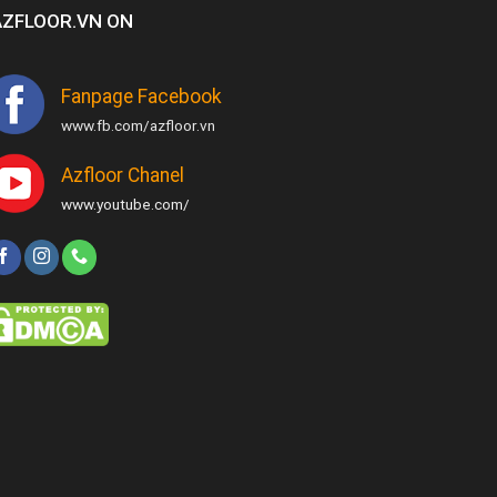
AZFLOOR.VN ON
Fanpage Facebook
www.fb.com/azfloor.vn
Azfloor Chanel
www.youtube.com/