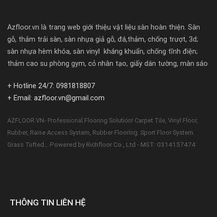
Azfloor.vn là trang web giới thiệu vật liệu sàn hoàn thiện. Sàn
gỗ, thảm trải sàn, sàn nhựa giả gỗ, đá,thảm, chống trượt, 3d;
sàn nhựa hèm khóa, sàn vinyl kháng khuẩn, chống tĩnh điện;
thảm cao su phòng gym, cỏ nhân tạo, giấy dán tường, màn sáo
+ Hotline 24/7: 0981818807
+ Email: azfloor.vn@gmail.com
AZFLOOR.VN- Professional Flooring Solution! Carpet Tile, Vinyl Floor,
Rubber, Raise Access System, Rubber Flooring. Sport Floor System.
Powered by Richfloor Co., Ltd - MST: 0314157474
Grass Tufted...
THÔNG TIN LIÊN HỆ