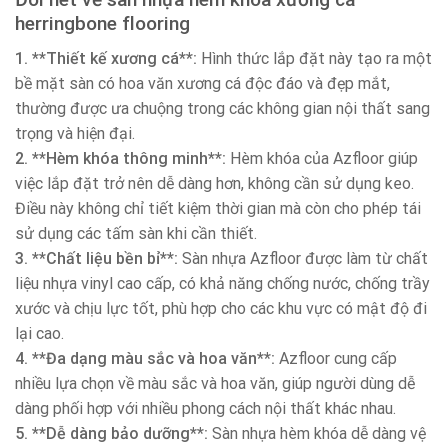
herringbone flooring
1. **Thiết kế xương cá**:
Hình thức lắp đặt này tạo ra một
bề mặt sàn có hoa văn xương cá độc đáo và đẹp mắt,
thường được ưa chuộng trong các không gian nội thất sang
trọng và hiện đại.
2. **Hèm khóa thông minh**:
Hèm khóa của Azfloor giúp
việc lắp đặt trở nên dễ dàng hơn, không cần sử dụng keo.
Điều này không chỉ tiết kiệm thời gian mà còn cho phép tái
sử dụng các tấm sàn khi cần thiết.
3. **Chất liệu bền bỉ**:
Sàn nhựa Azfloor được làm từ chất
liệu nhựa vinyl cao cấp, có khả năng chống nước, chống trầy
xước và chịu lực tốt, phù hợp cho các khu vực có mật độ đi
lại cao.
4. **Đa dạng màu sắc và hoa văn**:
Azfloor cung cấp
nhiều lựa chọn về màu sắc và hoa văn, giúp người dùng dễ
dàng phối hợp với nhiều phong cách nội thất khác nhau.
5. **Dễ dàng bảo dưỡng**:
Sàn nhựa hèm khóa dễ dàng vệ