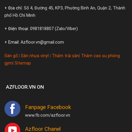
+ Địa chỉ:
Số 4, Đường 45, KP3, Phường Bình An, Quận 2, Thành
phố Hồ Chí Minh
+ Điện thoại:
0981818807 (Zalo/Viber)
+ Email:
Azfloor.vn@gmail.com
Sàn gỗ
|
Sàn nhựa vinyl
|
Thảm trải sàn
|
Thảm cao su phòng
gym
|
Sitemap
AZFLOOR.VN ON
Fanpage Facebook
www.fb.com/azfloor.vn
Azfloor Chanel