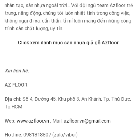
nhân tạo, sàn nhựa ngoài trời… Với đội ngũ team Azfloor trẻ
trung, năng động, chúng tôi luôn nhiệt tình trong công việc,
không ngại đi xa, cẩn thẩn, tỉ mỉ luôn mang đến những công
trình sàn chất lượng, uy tín.
Click xem danh mục sàn nhựa giả gỗ Azfloor
Xin liên hệ:
AZ FLOOR
Địa chỉ:
Số 4, Đường 45, Khu phố 3, An Khánh, Tp. Thủ Đức,
Tp.HCM
Web:
www.azfloor.vn
, Mail:
azfloor.vn@gmail.com
Hotline:
0981818807 (zalo/viber)