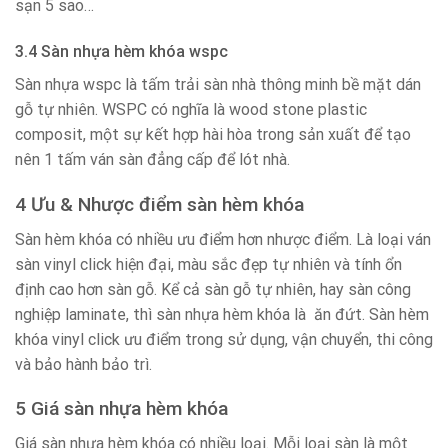
sạn 5 sao…
3.4 Sàn nhựa hèm khóa wspc
Sàn nhựa wspc là tấm trải sàn nhà thông minh bề mặt dán
gỗ tự nhiên. WSPC có nghĩa là wood stone plastic
composit, một sự kết hợp hài hòa trong sản xuất để tạo
nên 1 tấm ván sàn đẳng cấp để lót nhà.
4 Ưu & Nhược điểm sàn hèm khóa
Sàn hèm khóa có nhiều ưu điểm hơn nhược điểm. Là loại ván
sàn vinyl click hiện đại, màu sắc đẹp tự nhiên và tính ổn
định cao hơn sàn gỗ. Kể cả sàn gỗ tự nhiên, hay sàn công
nghiệp laminate, thì sàn nhựa hèm khóa là ăn đứt. Sàn hèm
khóa vinyl click ưu điểm trong sử dụng, vận chuyển, thi công
và bảo hành bảo trì.
5 Giá sàn nhựa hèm khóa
Giá sàn nhựa hèm khóa có nhiều loại. Mỗi loại sàn là một