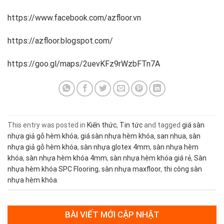
https://www.facebook.com/azfloor.vn
https://azfloor.blogspot.com/
https://goo.gl/maps/2uevKFz9rWzbFTn7A
This entry was posted in
Kiến thức
,
Tin tức
and tagged
giá sàn
nhựa giả gỗ hèm khóa
,
giá sàn nhựa hèm khóa
,
san nhua
,
sàn
nhựa giả gỗ hèm khóa
,
sàn nhựa glotex 4mm
,
sàn nhựa hèm
khóa
,
sàn nhựa hèm khóa 4mm
,
sàn nhựa hèm khóa giá rẻ
,
Sàn
nhựa hèm khóa SPC Flooring
,
sàn nhựa maxfloor
,
thi công sàn
nhựa hèm khóa
.
BÀI VIẾT MỚI CẬP NHẬT