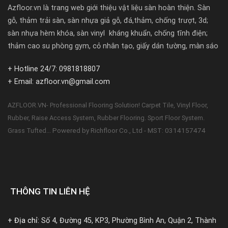
Azfloor.vn là trang web giới thiệu vật liệu sàn hoàn thiện. Sàn
gỗ, thảm trải sàn, sàn nhựa giả gỗ, đá,thảm, chống trượt, 3d;
sàn nhựa hèm khóa, sàn vinyl kháng khuẩn, chống tĩnh điện;
thảm cao su phòng gym, cỏ nhân tạo, giấy dán tường, màn sáo
+ Hotline 24/7: 0981818807
+ Email: azfloor.vn@gmail.com
AZFLOOR.VN- Professional Flooring Solution! Carpet Tile, Vinyl Floor,
Rubber, Raise Access System, Rubber Flooring. Sport Floor System.
Powered by Richfloor Co., Ltd - MST: 0314157474
Grass Tufted...
THÔNG TIN LIÊN HỆ
+ Địa chỉ:
Số 4, Đường 45, KP3, Phường Bình An, Quận 2, Thành