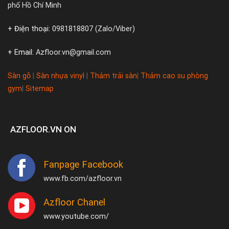
phố Hồ Chí Minh
+ Điện thoại:
0981818807 (Zalo/Viber)
+ Email:
Azfloor.vn@gmail.com
Sàn gỗ
|
Sàn nhựa vinyl
|
Thảm trải sàn
|
Thảm cao su phòng
gym
|
Sitemap
AZFLOOR.VN ON
Fanpage Facebook
www.fb.com/azfloor.vn
Azfloor Chanel
www.youtube.com/