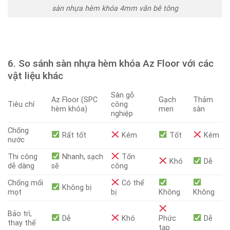
sàn nhựa hèm khóa 4mm vân bê tông
6. So sánh sàn nhựa hèm khóa Az Floor với các
vật liệu khác
Sàn gỗ
Az Floor (SPC
Gạch
Thảm
Tiêu chí
công
hèm khóa)
men
sàn
nghiệp
Chống
Rất tốt
Kém
Tốt
Kém
nước
Thi công
Nhanh, sạch
Tốn
Khó
Dễ
dễ dàng
sẽ
công
Chống mối
Có thể
Không bị
mọt
bị
Không
Không
Bảo trì,
Dễ
Khó
Phức
Dễ
thay thế
tạp