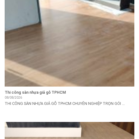
Thi công sàn nhựa giả gỗ TPHCM
08/08/2026
THI CÔNG SÀN NHỰA GIẢ GỖ TPHCM CHUYÊN NGHIỆP TRỌN GÓI ...