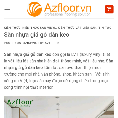
Skip
to
content
KIẾN THỨC
,
KIẾN THỨC SÀN VINYL
,
KIẾN THỨC VẬT LIỆU SÀN
,
TIN TỨC
Sàn nhựa giả gỗ dán keo
POSTED ON
06/03/2022
BY
AZFLOOR
Sàn nhựa giả gỗ dán keo
còn gọi là LVT (luxury vinyl tile)
là vật liệu lót sàn nhà hiện đại, thông minh, vật liệu nhẹ.
Sàn
nhựa giả gỗ dán keo
tấm lót sàn pvc thân thiện môi
trường cho mọi nhà, văn phòng, shop, khách sạn… Với tính
năng ưu Việt, loại sàn này được sử dụng nhiều trong mọi
công trình nội thất interior.