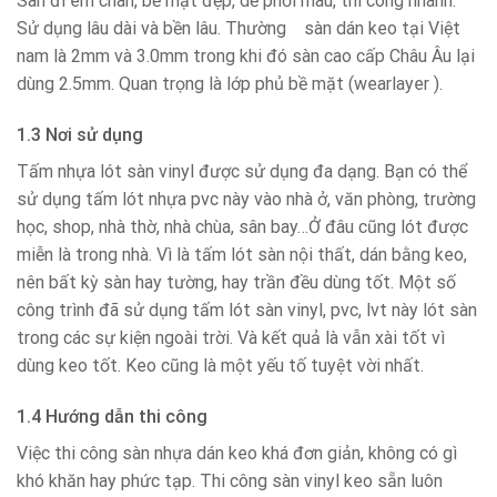
Sàn đi êm chân, bề mặt đẹp, dễ phối màu, thi công nhanh.
Sử dụng lâu dài và bền lâu. Thường sàn dán keo tại Việt
nam là 2mm và 3.0mm trong khi đó sàn cao cấp Châu Âu lại
dùng 2.5mm. Quan trọng là lớp phủ bề mặt (wearlayer ).
1.3 Nơi sử dụng
Tấm nhựa lót sàn vinyl được sử dụng đa dạng. Bạn có thể
sử dụng tấm lót nhựa pvc này vào nhà ở, văn phòng, trường
học, shop, nhà thờ, nhà chùa, sân bay…Ở đâu cũng lót được
miễn là trong nhà. Vì là tấm lót sàn nội thất, dán bằng keo,
nên bất kỳ sàn hay tường, hay trần đều dùng tốt. Một số
công trình đã sử dụng tấm lót sàn vinyl, pvc, lvt này lót sàn
trong các sự kiện ngoài trời. Và kết quả là vẫn xài tốt vì
dùng keo tốt. Keo cũng là một yếu tố tuyệt vời nhất.
1.4 Hướng dẫn thi công
Việc thi công sàn nhựa dán keo khá đơn giản, không có gì
khó khăn hay phức tạp. Thi công sàn vinyl keo sẵn luôn