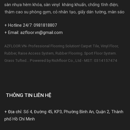
sàn nhựa hèm khóa, sàn vinyl kháng khuẩn, chống tĩnh điện;
thảm cao su phòng gym, cỏ nhân tạo, giấy dán tường, màn sáo
+ Hotline 24/7: 0981818807
+ Email: azfloor.vn@gmail.com
AZFLOOR.VN- Professional Flooring Solution! Carpet Tile, Vinyl Floor,
Rubber, Raise Access System, Rubber Flooring. Sport Floor System.
Powered by Richfloor Co., Ltd - MST: 0314157474
Grass Tufted...
THÔNG TIN LIÊN HỆ
+ Địa chỉ:
Số 4, Đường 45, KP3, Phường Bình An, Quận 2, Thành
phố Hồ Chí Minh