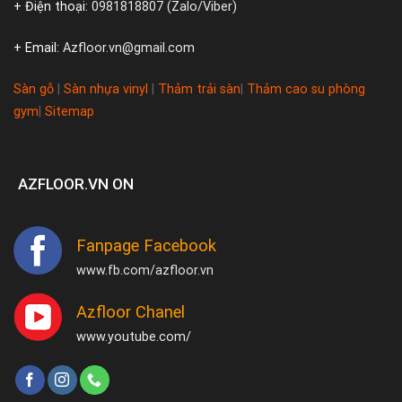
+ Điện thoại:
0981818807 (Zalo/Viber)
+ Email:
Azfloor.vn@gmail.com
Sàn gỗ
|
Sàn nhựa vinyl
|
Thảm trải sàn
|
Thảm cao su phòng
gym
|
Sitemap
AZFLOOR.VN ON
Fanpage Facebook
www.fb.com/azfloor.vn
Azfloor Chanel
www.youtube.com/