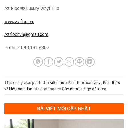
Az Floor® Luxury Vinyl Tile
www.azfloor.vn
Azfloor.vn@gmail.com
Hotline: 098 181 8807
This entry was posted in
Kiến thức
,
Kiến thức sàn vinyl
,
Kiến thức
vật liệu sàn
,
Tin tức
and tagged
Sàn nhựa giả gỗ dán keo
.
BÀI VIẾT MỚI CẬP NHẬT