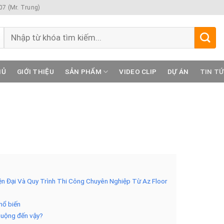
7 (Mr. Trung)
Tìm
kiếm:
HỦ
GIỚI THIỆU
SẢN PHẨM
VIDEO CLIP
DỰ ÁN
TIN T
iện Đại Và Quy Trình Thi Công Chuyên Nghiệp Từ Az Floor
hổ biến
huộng đến vậy?