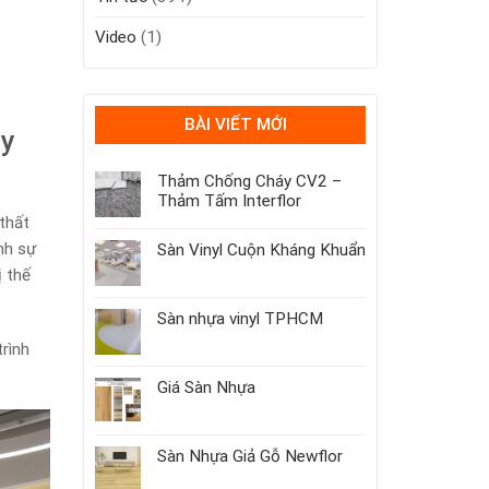
Video
(1)
BÀI VIẾT MỚI
uy
Thảm Chống Cháy CV2 –
Thảm Tấm Interflor
 thất
nh sự
Sàn Vinyl Cuộn Kháng Khuẩn
ị thế
Sàn nhựa vinyl TPHCM
trình
Giá Sàn Nhựa
Sàn Nhựa Giả Gỗ Newflor