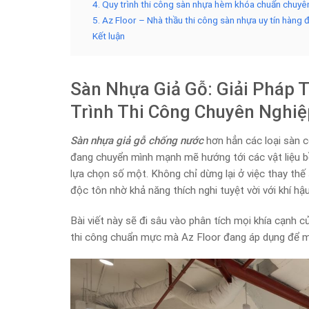
4. Quy trình thi công sàn nhựa hèm khóa chuẩn chuyên
5. Az Floor – Nhà thầu thi công sàn nhựa uy tín hàng 
Kết luận
Sàn Nhựa Giả Gỗ: Giải Pháp T
Trình Thi Công Chuyên Nghiệ
Sàn nhựa giả gỗ chống nước
hơn hẳn các loại sàn c
đang chuyển mình mạnh mẽ hướng tới các vật liệu bề
lựa chọn số một. Không chỉ dừng lại ở việc thay thế
độc tôn nhờ khả năng thích nghi tuyệt vời với khí h
Bài viết này sẽ đi sâu vào phân tích mọi khía cạnh củ
thi công chuẩn mực mà Az Floor đang áp dụng để man