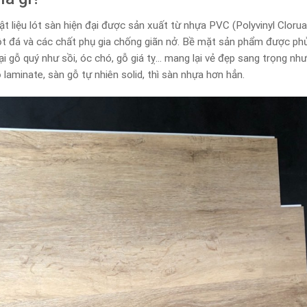
vật liệu lót sàn hiện đại được sản xuất từ nhựa PVC (Polyvinyl Cloru
ột đá và các chất phụ gia chống giãn nở. Bề mặt sản phẩm được ph
ại gỗ quý như sồi, óc chó, gỗ giá tỵ… mang lại vẻ đẹp sang trọng nh
ỗ laminate, sàn gỗ tự nhiên solid, thì sàn nhựa hơn hẳn.