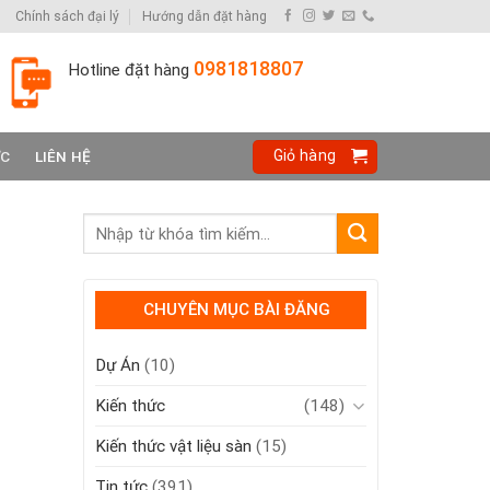
Chính sách đại lý
Hướng dẫn đặt hàng
0981818807
Hotline đặt hàng
Giỏ hàng
ỨC
LIÊN HỆ
CHUYÊN MỤC BÀI ĐĂNG
Dự Án
(10)
Kiến thức
(148)
Kiến thức vật liệu sàn
(15)
Tin tức
(391)