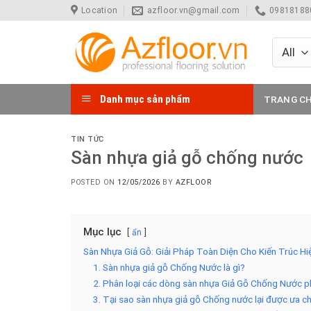
Skip
Location
azfloor.vn@gmail.com
098181880
to
content
Danh mục sản phẩm
TRANG C
TIN TỨC
Sàn nhựa giả gỗ chống nước
POSTED ON
12/05/2026
BY
AZFLOOR
Mục lục
ẩn
Sàn Nhựa Giả Gỗ: Giải Pháp Toàn Diện Cho Kiến Trúc H
1. Sàn nhựa giả gỗ Chống Nước là gì?
2. Phân loại các dòng sàn nhựa Giả Gỗ Chống Nước p
3. Tại sao sàn nhựa giả gỗ Chống nước lại được ưa c