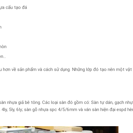
hựa cấu tạo đá
m
 mòn
en…
ểu hơn về sản phẩm và cách sử dụng. Những lớp đó tạo nên một vật l
g
 sàn nhựa giả bê tông. Các loại sàn đó gồm có: Sàn tự dán, gạch nh
óa 4ly, 5ly, 6ly; sàn gỗ nhựa spc 4/5/6mm và ván sàn hiện đại espd h