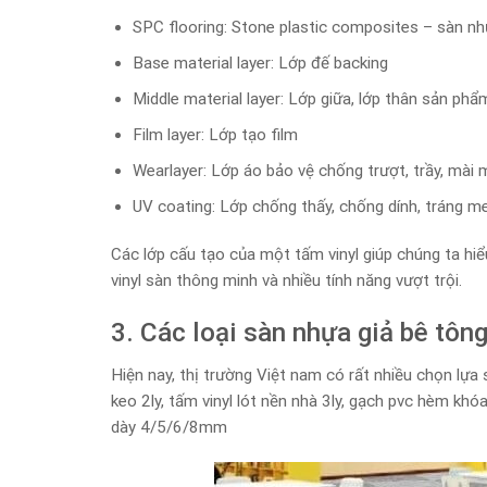
SPC flooring: Stone plastic composites – sàn n
Base material layer: Lớp đế backing
Middle material layer: Lớp giữa, lớp thân sản phẩ
Film layer: Lớp tạo film
Wearlayer: Lớp áo bảo vệ chống trượt, trầy, mài
UV coating: Lớp chống thấy, chống dính, tráng m
Các lớp cấu tạo của một tấm vinyl giúp chúng ta hi
vinyl sàn thông minh và nhiều tính năng vượt trội.
3. Các loại sàn nhựa giả bê tôn
Hiện nay, thị trường Việt nam có rất nhiều chọn lựa
keo 2ly, tấm vinyl lót nền nhà 3ly, gạch pvc hèm kh
dày 4/5/6/8mm