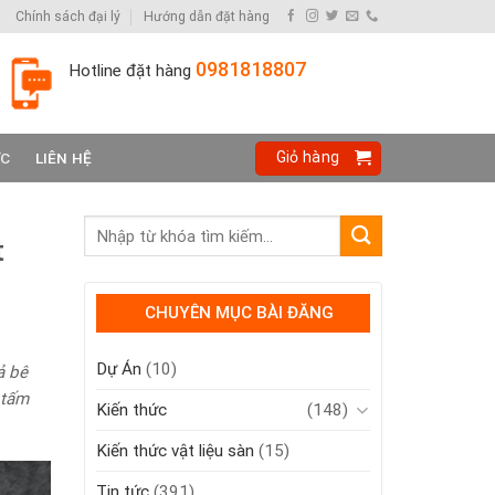
Chính sách đại lý
Hướng dẫn đặt hàng
0981818807
Hotline đặt hàng
Giỏ hàng
ỨC
LIÊN HỆ
t
CHUYÊN MỤC BÀI ĐĂNG
Dự Án
(10)
ả bê
 tấm
Kiến thức
(148)
Kiến thức vật liệu sàn
(15)
Tin tức
(391)