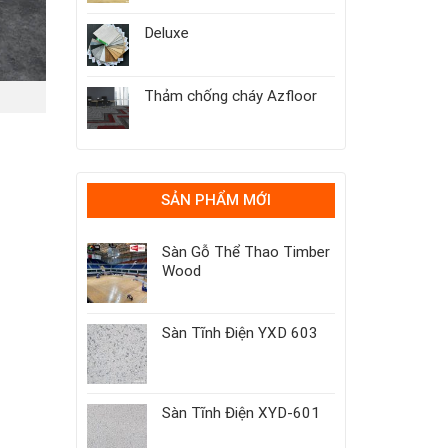
Deluxe
Thảm chống cháy Azfloor
SẢN PHẨM MỚI
Sàn Gỗ Thể Thao Timber
Wood
Sàn Tĩnh Điện YXD 603
Sàn Tĩnh Điện XYD-601