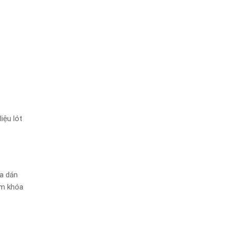
iệu lót
ựa dán
èm khóa