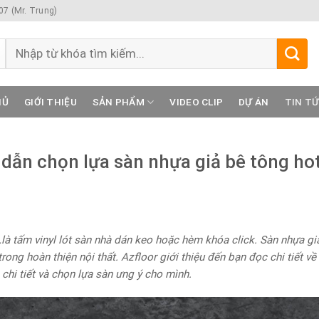
7 (Mr. Trung)
Tìm
kiếm:
HỦ
GIỚI THIỆU
SẢN PHẨM
VIDEO CLIP
DỰ ÁN
TIN T
dẫn chọn lựa sàn nhựa giả bê tông ho
là tấm vinyl lót sàn nhà dán keo hoặc hèm khóa click. Sàn nhựa gi
trong hoàn thiện nội thất. Azfloor giới thiệu đến bạn đọc chi tiết về
n chi tiết và chọn lựa sàn ưng ý cho mình.