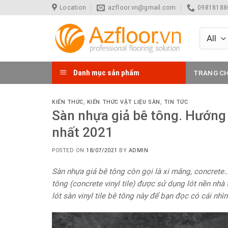
Skip
Location
azfloor.vn@gmail.com
098181880
to
content
Danh mục sản phẩm
TRANG C
KIẾN THỨC
,
KIẾN THỨC VẬT LIỆU SÀN
,
TIN TỨC
Sàn nhựa giả bê tông. Hướng 
nhất 2021
POSTED ON
18/07/2021
BY
ADMIN
Sàn nhựa giả bê tông còn gọi là xi măng, concrete…
tông (concrete vinyl tile) được sử dụng lót nền nhà 
lót sàn vinyl tile bê tông này để bạn đọc có cái nhì