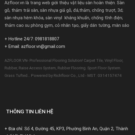
Azfloor.vn là trang web giới thiệu vật liệu sàn hoàn thiện. Sàn
gỗ, thảm trải sàn, sàn nhựa giả gỗ, đá,thảm, chống trượt, 3d;
sàn nhựa hèm khóa, sàn vinyl kháng khuẩn, chống tĩnh điện;
thảm cao su phòng gym, cỏ nhân tạo, giấy dán tường, màn sáo
+ Hotline 24/7: 0981818807
+ Email: azfloor.vn@gmail.com
AZFLOOR.VN- Professional Flooring Solution! Carpet Tile, Vinyl Floor,
Rubber, Raise Access System, Rubber Flooring. Sport Floor System.
Powered by Richfloor Co., Ltd - MST: 0314157474
Grass Tufted...
THÔNG TIN LIÊN HỆ
+ Địa chỉ:
Số 4, Đường 45, KP3, Phường Bình An, Quận 2, Thành