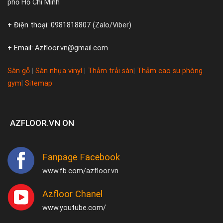
phố Hồ Chí Minh
+ Điện thoại:
0981818807 (Zalo/Viber)
+ Email:
Azfloor.vn@gmail.com
Sàn gỗ
|
Sàn nhựa vinyl
|
Thảm trải sàn
|
Thảm cao su phòng
gym
|
Sitemap
AZFLOOR.VN ON
Fanpage Facebook
www.fb.com/azfloor.vn
Azfloor Chanel
www.youtube.com/