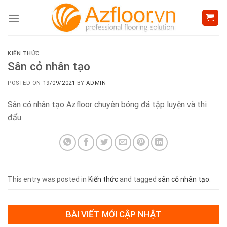
Skip
to
content
KIẾN THỨC
Sân cỏ nhân tạo
POSTED ON
19/09/2021
BY
ADMIN
Sân cỏ nhân tạo Azfloor chuyên bóng đá tập luyện và thi
đấu.
This entry was posted in
Kiến thức
and tagged
sân cỏ nhân tạo
.
BÀI VIẾT MỚI CẬP NHẬT