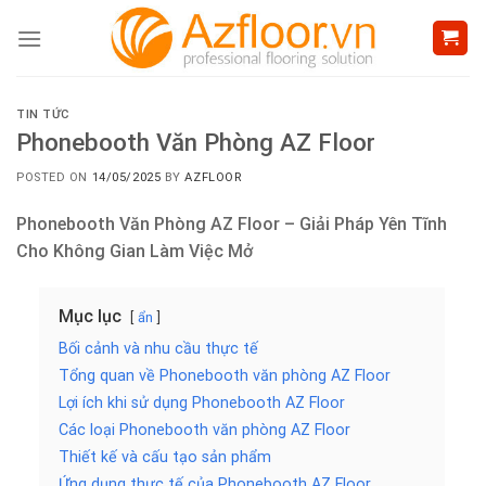
Skip
to
content
TIN TỨC
Phonebooth Văn Phòng AZ Floor
POSTED ON
14/05/2025
BY
AZFLOOR
Phonebooth Văn Phòng AZ Floor – Giải Pháp Yên Tĩnh
Cho Không Gian Làm Việc Mở
Mục lục
ẩn
Bối cảnh và nhu cầu thực tế
Tổng quan về Phonebooth văn phòng AZ Floor
Lợi ích khi sử dụng Phonebooth AZ Floor
Các loại Phonebooth văn phòng AZ Floor
Thiết kế và cấu tạo sản phẩm
Ứng dụng thực tế của Phonebooth AZ Floor