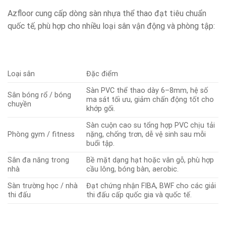
Azfloor cung cấp dòng sàn nhựa thể thao đạt tiêu chuẩn
quốc tế, phù hợp cho nhiều loại sân vận động và phòng tập:
Loại sân
Đặc điểm
Sàn PVC thể thao dày 6–8mm, hệ số
Sân bóng rổ / bóng
ma sát tối ưu, giảm chấn động tốt cho
chuyền
khớp gối.
Sàn cuộn cao su tổng hợp PVC chịu tải
Phòng gym / fitness
nặng, chống trơn, dễ vệ sinh sau mỗi
buổi tập.
Sân đa năng trong
Bề mặt dạng hạt hoặc vân gỗ, phù hợp
nhà
cầu lông, bóng bàn, aerobic.
Sàn trường học / nhà
Đạt chứng nhận FIBA, BWF cho các giải
thi đấu
thi đấu cấp quốc gia và quốc tế.