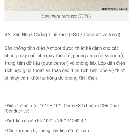
Sàn nhựa terrazzo IT3701
4.2. Sàn Nhựa Chống Tĩnh Điện (ESD / Conductive Vinyl)
Sàn chống tĩnh điện Azfloor được thiết kế dành cho các
phòng máy chủ, nhà máy điện tử, phòng sạch (cleanroom),
trung tâm dữ liệu (data center) và phòng lab. Lớp dẫn điện
tích hợp giúp thoát an toàn các điện tích tĩnh, bảo vệ thiết
bị nhạy cảm khỏi hư hỏng do phóng tĩnh điện.
• Điện trở bề mặt: 10^6 – 10^9 Ohm (ESD) hoặc <10^6 Ohm
(Conductive)
• Đạt tiêu chuẩn EN 1081 và IEC 61340-4-1
• Cần thi công hệ thống dây tiếp đất đi kèm