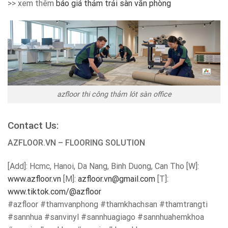
>> xem thêm
báo giá thảm trải sàn văn phòng
azfloor thi công thảm lót sàn office
Contact Us:
AZFLOOR.VN – FLOORING SOLUTION
[Add]: Hcmc, Hanoi, Da Nang, Binh Duong, Can Tho [W]:
www.azfloor.vn
[M]:
azfloor.vn@gmail.com
[T]:
www.tiktok.com/@azfloor
#azfloor #thamvanphong #thamkhachsan #thamtrangti
#sannhua #sanvinyl #sannhuagiago #sannhuahemkhoa