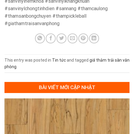
#sanvinylhemkhoa #sanvinylkhangkhuan
#sanvinylchongtinhdien #sannang #thamcaulong
#thamsanbongchuyen #thampickleball
#giathamtraisanvanphong
This entry was posted in
Tin tức
and tagged
giá thảm trải sàn văn
phòng
.
BÀI VIẾT MỚI CẬP NHẬT