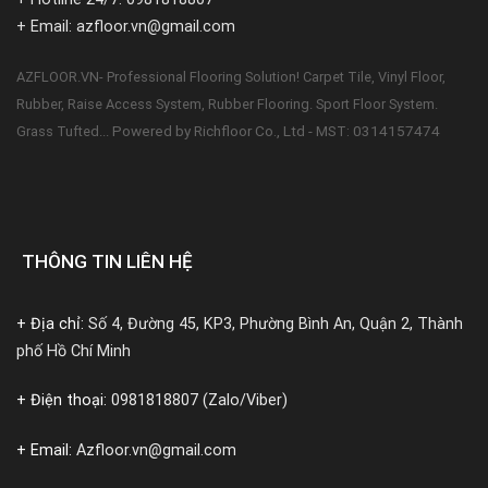
+ Email: azfloor.vn@gmail.com
AZFLOOR.VN- Professional Flooring Solution! Carpet Tile, Vinyl Floor,
Rubber, Raise Access System, Rubber Flooring. Sport Floor System.
Powered by Richfloor Co., Ltd - MST: 0314157474
Grass Tufted...
THÔNG TIN LIÊN HỆ
+ Địa chỉ:
Số 4, Đường 45, KP3, Phường Bình An, Quận 2, Thành
phố Hồ Chí Minh
+ Điện thoại:
0981818807 (Zalo/Viber)
+ Email:
Azfloor.vn@gmail.com