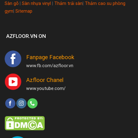
Sàn gỗ
|
Sàn nhựa vinyl
|
Thảm trải sàn
|
Thảm cao su phòng
gym
|
Sitemap
AZFLOOR.VN ON
Fanpage Facebook
www.fb.com/azfloor.vn
Azfloor Chanel
www.youtube.com/