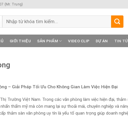
7 (Mr. Trung)
Tìm
kiếm:
HỦ
GIỚI THIỆU
SẢN PHẨM
VIDEO CLIP
DỰ ÁN
TIN T
òng
ng – Giải Pháp Tối Ưu Cho Không Gian Làm Việc Hiện Đại
 Thị Trường Việt Nam. Trong các văn phòng làm việc hiện đại, thảm
ểm nhấn thẩm mỹ mà còn mang lại sự thoải mái, chuyên nghiệp và nân
cấp thảm sàn văn phòng uy tín là yếu tố quan trọng giúp doanh nghi