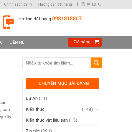
Chính sách đại lý
Hướng dẫn đặt hàng
0981818807
Hotline đặt hàng
Giỏ hàng
ỨC
LIÊN HỆ
CHUYÊN MỤC BÀI ĐĂNG
Dự Án
(11)
 sàn
Kiến thức
(148)
g cao
ệp xây
Kiến thức vật liệu sàn
(15)
Tin tức
(391)