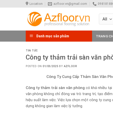
Skip
Location
azfloor.vn@gmail.com
098181880
to
content
Danh mục sản phẩm
TRANG C
TIN TỨC
Công ty thảm trải sàn văn ph
POSTED ON
01/03/2025
BY
AZFLOOR
Công Ty Cung Cấp Thảm Sàn Văn Phò
Công ty thảm trải sàn văn phòng
có khá nhiều tại
văn phòng không chỉ đóng vai trò trang trí, tạo đi
hiệu suất làm việc. Việc lựa chọn một công ty cung 
dựng không gian làm việc lý tưởng.