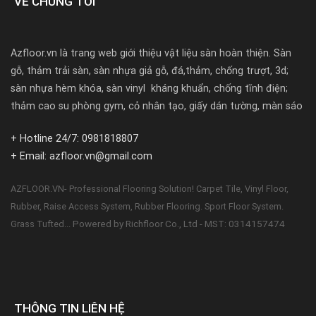
VỀ CHÚNG TÔI
Azfloor.vn là trang web giới thiệu vật liệu sàn hoàn thiện. Sàn
gỗ, thảm trải sàn, sàn nhựa giả gỗ, đá,thảm, chống trượt, 3d;
sàn nhựa hèm khóa, sàn vinyl kháng khuẩn, chống tĩnh điện;
thảm cao su phòng gym, cỏ nhân tạo, giấy dán tường, màn sáo
+ Hotline 24/7: 0981818807
+ Email: azfloor.vn@gmail.com
AZFLOOR.VN- Professional Flooring Solution! Carpet Tile, Vinyl Floor,
Rubber, Raise Access System, Rubber Flooring. Sport Floor System.
Powered by Richfloor Co., Ltd - MST: 0314157474
Grass Tufted...
THÔNG TIN LIÊN HỆ