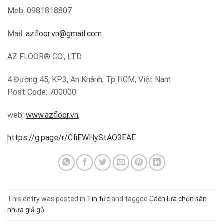
Mob: 0981818807
Mail:
azfloor.vn@gmail.com
AZ FLOOR® CO., LTD
4 Đường 45, KP3, An Khánh, Tp HCM, Việt Nam
Post Code: 700000
web:
www.azfloor.vn
,
https://g.page/r/CfiEWHyStAO3EAE
This entry was posted in
Tin tức
and tagged
Cách lựa chọn sàn
nhựa giả gỗ
.