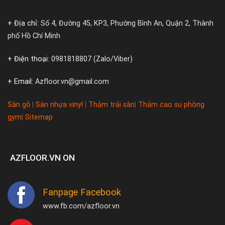
+ Địa chỉ:
Số 4, Đường 45, KP3, Phường Bình An, Quận 2, Thành
phố Hồ Chí Minh
+ Điện thoại:
0981818807 (Zalo/Viber)
+ Email:
Azfloor.vn@gmail.com
Sàn gỗ
|
Sàn nhựa vinyl
|
Thảm trải sàn
|
Thảm cao su phòng
gym
|
Sitemap
AZFLOOR.VN ON
Fanpage Facebook
www.fb.com/azfloor.vn