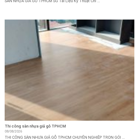
SÀN NHỰA GIẢ GỖ TPHCM SG Tài Liệu Kỹ Thuật Chi ...
Thi công sàn nhựa giả gỗ TPHCM
08/08/2026
THI CÔNG SÀN NHỰA GIẢ GỖ TPHCM CHUYÊN NGHIỆP TRỌN GÓI ...