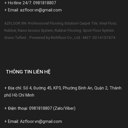
+ Hotline 24/7: 0981818807
+ Email: azfloor.vn@gmail.com
AZFLOOR.VN- Professional Flooring Solution! Carpet Tile, Vinyl Floor,
Rubber, Raise Access System, Rubber Flooring. Sport Floor System.
Powered by Richfloor Co., Ltd - MST: 0314157474
Grass Tufted...
THÔNG TIN LIÊN HỆ
+ Địa chỉ:
Số 4, Đường 45, KP3, Phường Bình An, Quận 2, Thành
phố Hồ Chí Minh
+ Điện thoại:
0981818807 (Zalo/Viber)
+ Email:
Azfloor.vn@gmail.com