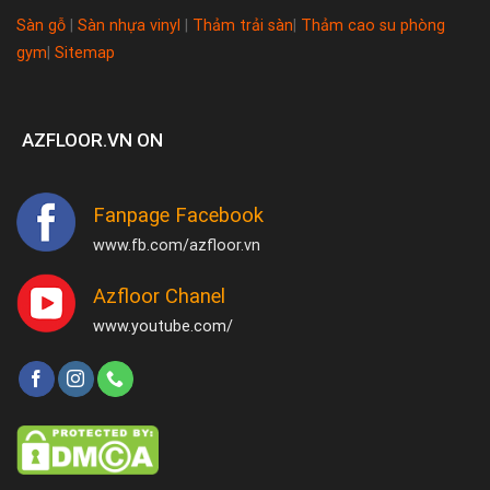
Sàn gỗ
|
Sàn nhựa vinyl
|
Thảm trải sàn
|
Thảm cao su phòng
gym
|
Sitemap
AZFLOOR.VN ON
Fanpage Facebook
www.fb.com/azfloor.vn
Azfloor Chanel
www.youtube.com/