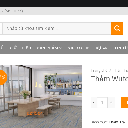
7 (Mr. Trung)
Tìm
kiếm:
HỦ
GIỚI THIỆU
SẢN PHẨM
VIDEO CLIP
DỰ ÁN
TIN T
Trang chủ
/
Thảm Trả
2%
Thảm Wuto
Thảm Wutong F số l
Danh mục:
Thảm Trải 