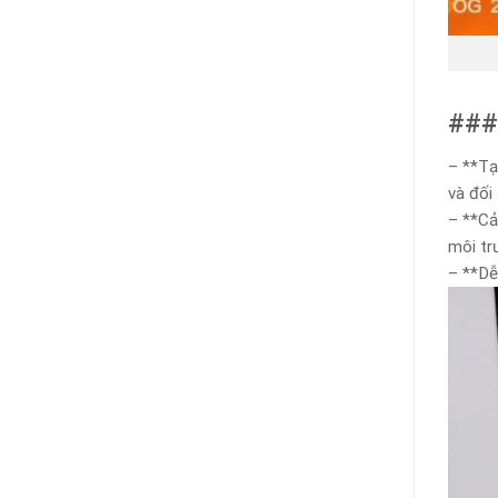
###
– **Tạ
và đối
– **Cả
môi tr
– **Dễ