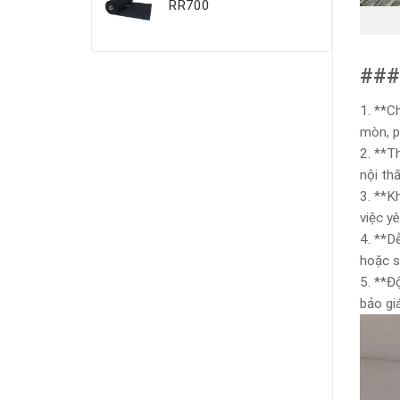
RR700
###
1. **C
mòn, p
2. **T
nội th
3. **K
việc yê
4. **D
hoặc s
5. **Đ
bảo giá