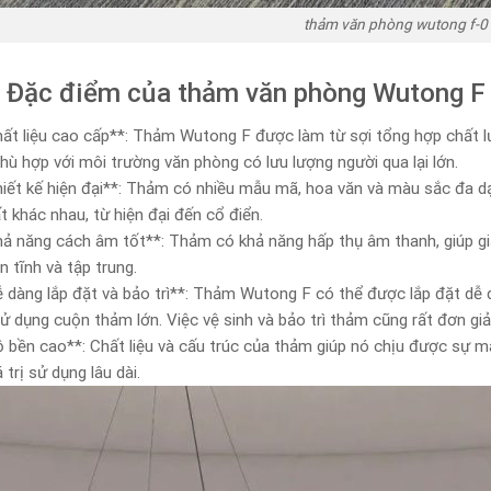
thảm văn phòng wutong f-0
 Đặc điểm của thảm văn phòng Wutong F 
hất liệu cao cấp**: Thảm Wutong F được làm từ sợi tổng hợp chất 
hù hợp với môi trường văn phòng có lưu lượng người qua lại lớn.
hiết kế hiện đại**: Thảm có nhiều mẫu mã, hoa văn và màu sắc đa dạ
ất khác nhau, từ hiện đại đến cổ điển.
hả năng cách âm tốt**: Thảm có khả năng hấp thụ âm thanh, giúp gi
n tĩnh và tập trung.
ễ dàng lắp đặt và bảo trì**: Thảm Wutong F có thể được lắp đặt dễ
ử dụng cuộn thảm lớn. Việc vệ sinh và bảo trì thảm cũng rất đơn giả
ộ bền cao**: Chất liệu và cấu trúc của thảm giúp nó chịu được sự m
 trị sử dụng lâu dài.