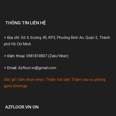
THÔNG TIN LIÊN HỆ
+ Địa chỉ:
Số 4, Đường 45, KP3, Phường Bình An, Quận 2, Thành
phố Hồ Chí Minh
+ Điện thoại:
0981818807 (Zalo/Viber)
+ Email:
Azfloor.vn@gmail.com
Sàn gỗ
|
Sàn nhựa vinyl
|
Thảm trải sàn
|
Thảm cao su phòng
gym
|
Sitemap
AZFLOOR.VN ON