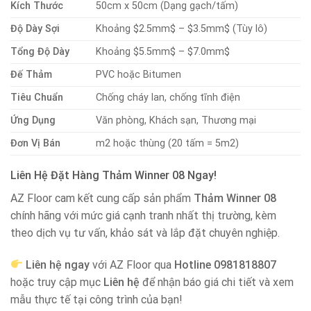
Kích Thước
50cm x 50cm (Dạng gạch/tấm)
Độ Dày Sợi
Khoảng
$2.5mm$
–
$3.5mm$
(Tùy lô)
Tổng Độ Dày
Khoảng
$5.5mm$
–
$7.0mm$
Đế Thảm
PVC hoặc Bitumen
Tiêu Chuẩn
Chống cháy lan, chống tĩnh điện
Ứng Dụng
Văn phòng, Khách sạn, Thương mại
Đơn Vị Bán
m2 hoặc thùng (20 tấm = 5m2)
Liên Hệ Đặt Hàng Thảm Winner 08 Ngay!
AZ Floor cam kết cung cấp sản phẩm
Thảm Winner 08
chính hãng với mức giá cạnh tranh nhất thị trường, kèm
theo dịch vụ tư vấn, khảo sát và lắp đặt chuyên nghiệp.
Liên hệ ngay
với AZ Floor qua
Hotline 0981818807
hoặc truy cập mục
Liên hệ
để nhận báo giá chi tiết và xem
mẫu thực tế tại công trình của bạn!