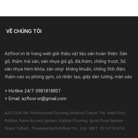
VỀ CHÚNG TÔI
Azfloor.vn là trang web giới thiệu vật liệu sàn hoàn thiện. Sàn
gỗ, thảm trải sàn, sàn nhựa giả gỗ, đá,thảm, chống trượt, 3d;
sàn nhựa hèm khóa, sàn vinyl kháng khuẩn, chống tĩnh điện;
thảm cao su phòng gym, cỏ nhân tạo, giấy dán tường, màn sáo
+ Hotline 24/7: 0981818807
+ Email: azfloor.vn@gmail.com
AZFLOOR.VN- Professional Flooring Solution! Carpet Tile, Vinyl Floor,
Rubber, Raise Access System, Rubber Flooring. Sport Floor System.
Powered by Richfloor Co., Ltd - MST: 0314157474
Grass Tufted...