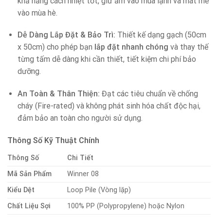
khả năng cách nhiệt tốt, giữ ấm vào mùa lạnh và mát mẻ
vào mùa hè.
Dễ Dàng Lắp Đặt & Bảo Trì:
Thiết kế dạng gạch (50cm
x 50cm) cho phép bạn
lắp đặt nhanh chóng
và thay thế
từng tấm dễ dàng khi cần thiết, tiết kiệm chi phí bảo
dưỡng.
An Toàn & Thân Thiện:
Đạt các tiêu chuẩn về chống
cháy (Fire-rated) và không phát sinh hóa chất độc hại,
đảm bảo an toàn cho người sử dụng.
Thông Số Kỹ Thuật Chính
Thông Số
Chi Tiết
Mã Sản Phẩm
Winner 08
Kiểu Dệt
Loop Pile (Vòng lặp)
Chất Liệu Sợi
100% PP (Polypropylene) hoặc Nylon