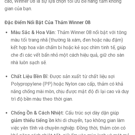
cao, Winner 08 là sự lựa chọn tối ưu để nâng tầm không
gian của bạn.
Đặc Điểm Nổi Bật Của Thảm Winner 08
Màu Sắc & Hoa Văn:
Thảm Winner 08 nổi bật với tông
màu tối trang nhã (thường là xám, đen hoặc nâu đậm)
kết hợp hoa văn chấm bi hoặc kẻ sọc chìm tinh tế, giúp
che đi các vết bẩn nhỏ một cách hiệu quả, giữ cho sàn
nhà luôn sạch sẽ.
Chất Liệu Bền Bỉ:
Được sản xuất từ chất liệu sợi
Polypropylene (PP) hoặc Nylon cao cấp, thảm có khả
năng chống mài mòn, chịu được mật độ đi lại cao và duy
trì độ bền màu theo thời gian.
Chống Ồn & Cách Nhiệt:
Cấu trúc sợi dày dặn giúp
giảm thiểu tiếng ồn
khi di chuyển, tạo không gian làm
việc yên tĩnh và chuyên nghiệp. Đồng thời, thảm còn có