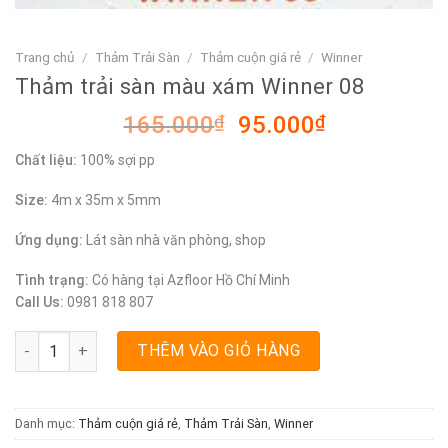
Trang chủ
/
Thảm Trải Sàn
/
Thảm cuộn giá rẻ
/
Winner
Thảm trải sàn màu xám Winner 08
Giá
Giá
165.000
₫
95.000
₫
gốc
hiện
Chất liệu:
100% sợi pp
là:
tại
165.000₫.
là:
Size:
4m x 35m x 5mm
95.000₫.
Ứng dụng:
Lát sàn nhà văn phòng, shop
Tình trạng:
Có hàng tại Azfloor Hồ Chí Minh
Call Us:
0981 818 807
Thảm trải sàn màu xám Winner 08 số lượng
THÊM VÀO GIỎ HÀNG
Danh mục:
Thảm cuộn giá rẻ
,
Thảm Trải Sàn
,
Winner