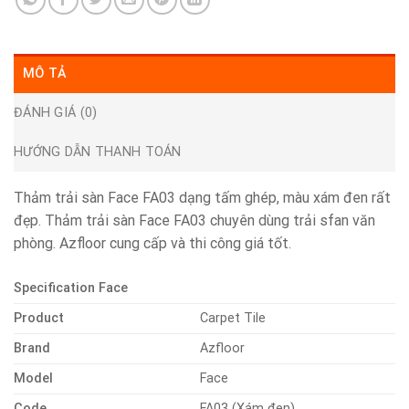
MÔ TẢ
ĐÁNH GIÁ (0)
HƯỚNG DẪN THANH TOÁN
Thảm trải sàn Face FA03 dạng tấm ghép, màu xám đen rất
đẹp. Thảm trải sàn Face FA03 chuyên dùng trải sfan văn
phòng. Azfloor cung cấp và thi công giá tốt.
Specification Face
Product
Carpet Tile
Brand
Azfloor
Model
Face
Code
FA03 (Xám đen)