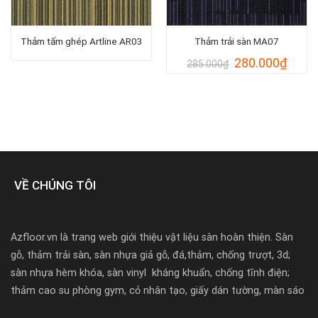
Thảm tấm ghép Artline AR03
Thảm trải sàn MA07
Giá
Giá
280.000
₫
285.000
₫
gốc
hiện
là:
tại
285.000₫.
là:
280.0
000₫.
VỀ CHÚNG TÔI
Azfloor.vn là trang web giới thiệu vật liệu sàn hoàn thiện. Sàn
gỗ, thảm trải sàn, sàn nhựa giả gỗ, đá,thảm, chống trượt, 3d;
sàn nhựa hèm khóa, sàn vinyl kháng khuẩn, chống tĩnh điện;
thảm cao su phòng gym, cỏ nhân tạo, giấy dán tường, màn sáo