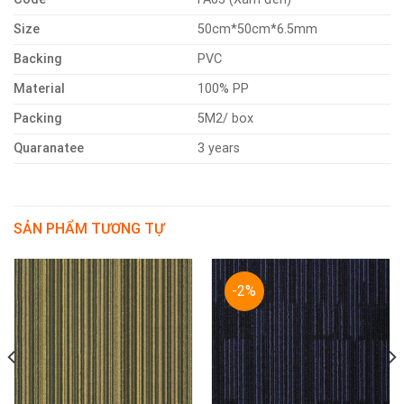
Size
50cm*50cm*6.5mm
Backing
PVC
Material
100% PP
Packing
5M2/ box
Quaranatee
3 years
SẢN PHẨM TƯƠNG TỰ
-2%