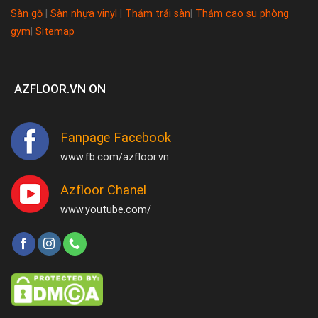
Sàn gỗ
|
Sàn nhựa vinyl
|
Thảm trải sàn
|
Thảm cao su phòng
gym
|
Sitemap
AZFLOOR.VN ON
Fanpage Facebook
www.fb.com/azfloor.vn
Azfloor Chanel
www.youtube.com/