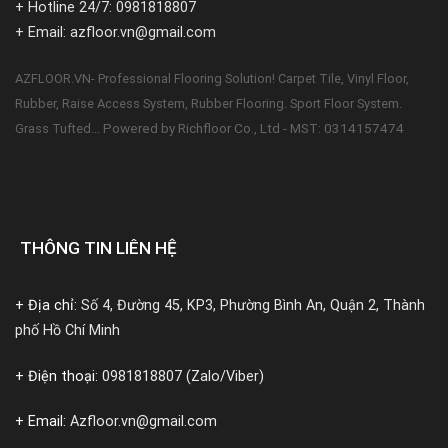
+ Hotline 24/7: 0981818807
+ Email: azfloor.vn@gmail.com
AZFLOOR.VN- Professional Flooring Solution! Carpet Tile, Vinyl Floor,
Rubber, Raise Access System, Rubber Flooring. Sport Floor System.
Powered by Richfloor Co., Ltd - MST: 0314157474
Grass Tufted...
THÔNG TIN LIÊN HỆ
+ Địa chỉ:
Số 4, Đường 45, KP3, Phường Bình An, Quận 2, Thành
phố Hồ Chí Minh
+ Điện thoại:
0981818807 (Zalo/Viber)
+ Email:
Azfloor.vn@gmail.com