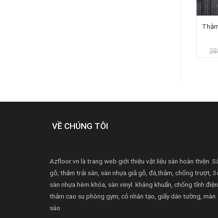
ảm nylon cao cấp trải tăng
Thảm tấm nylon Landmark
Thảm
cấp hội trường
LA003
Giá
Giá
495.000
₫
550.000
₫
28
gốc
hiện
là:
tại
550.000₫.
là:
.
495.000₫.
VỀ CHÚNG TÔI
Azfloor.vn là trang web giới thiệu vật liệu sàn hoàn thiện. S
gỗ, thảm trải sàn, sàn nhựa giả gỗ, đá,thảm, chống trượt, 3
sàn nhựa hèm khóa, sàn vinyl kháng khuẩn, chống tĩnh điện
thảm cao su phòng gym, cỏ nhân tạo, giấy dán tường, màn
sáo