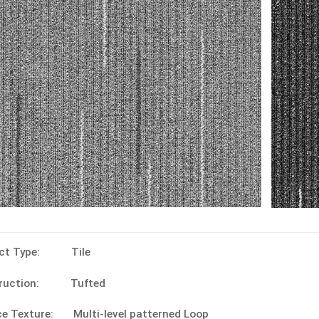
uct Type: Tile
truction: Tufted
ce Texture: Multi-level patterned Loop