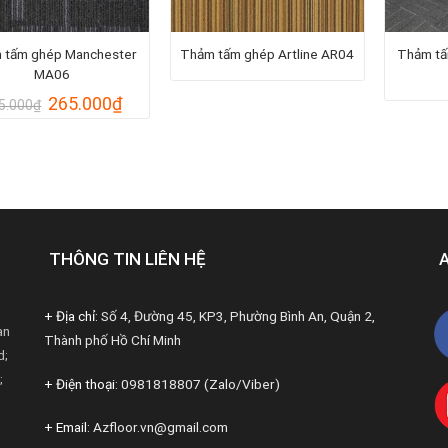
 tấm ghép Manchester
Thảm tấm ghép Artline AR04
Thảm tấ
MA06
Giá
Giá
265.000
₫
5.000
₫
gốc
hiện
là:
tại
285.000₫.
là:
265.000₫.
THÔNG TIN LIÊN HỆ
+ Địa chỉ:
Số 4, Đường 45, KP3, Phường Bình An, Quận 2,
àn
Thành phố Hồ Chí Minh
d;
;
+ Điện thoại:
0981818807 (Zalo/Viber)
+ Email:
Azfloor.vn@gmail.com