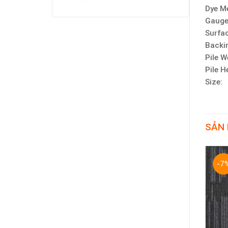
Dye 
Gau
Surfa
Backi
Pile
Pile
Si
SẢN
-10%
-7