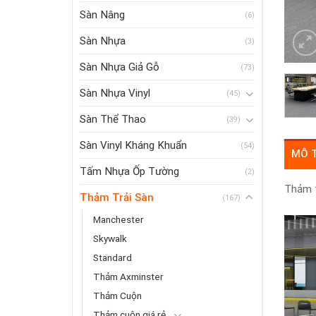
Sàn Nâng
(6)
Sàn Nhựa
(3)
Sàn Nhựa Giả Gỗ
(73)
Sàn Nhựa Vinyl
(45)
Sàn Thể Thao
(39)
Sàn Vinyl Kháng Khuẩn
(54)
MÔ 
Tấm Nhựa Ốp Tường
(2)
Thảm t
Thảm Trải Sàn
(167)
Manchester
Skywalk
Standard
Thảm Axminster
Thảm Cuộn
Thảm cuộn giá rẻ