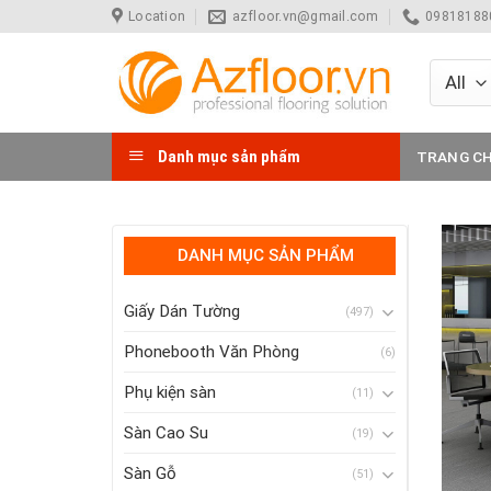
Skip
Location
azfloor.vn@gmail.com
098181880
to
content
Danh mục sản phẩm
TRANG C
DANH MỤC SẢN PHẨM
Giấy Dán Tường
(497)
Phonebooth Văn Phòng
(6)
Phụ kiện sàn
(11)
Sàn Cao Su
(19)
Sàn Gỗ
(51)