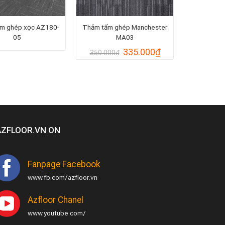
m ghép xọc AZ180-
Thảm tấm ghép Manchester
05
MA03
Giá
Giá
335.000
₫
350.000
₫
gốc
hiện
là:
tại
350.000₫.
là:
335.000₫.
AZFLOOR.VN ON
Fanpage Facebook
www.fb.com/azfloor.vn
Azfloor Chanel
www.youtube.com/