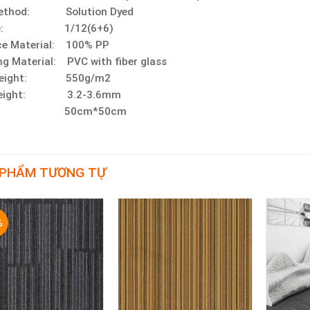
Method: Solution Dyed
ge: 1/12(6+6)
ce Material: 100% PP
ng Material: PVC with fiber glass
 Weight: 550g/m2
 Height: 3.2-3.6mm
ze: 50cm*50cm
 PHẨM TƯƠNG TỰ
%