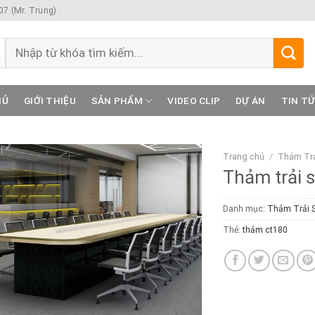
7 (Mr. Trung)
Tìm
kiếm:
HỦ
GIỚI THIỆU
SẢN PHẨM
VIDEO CLIP
DỰ ÁN
TIN T
Trang chủ
/
Thảm Trả
Thảm trải 
Danh mục:
Thảm Trải 
Thẻ:
thảm ct180