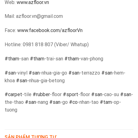
Web:
www.azfloor.vn
Mail: azfloor.vn@gmail.com
Face:
www.facebook.com/azfloorVn
Hotline: 0981 818 807 (Viber/ Whatup)
#tham
-san
#tham
-trai-san
#tham
-van-phong
#san
-vinyl
#san
-nhua-gia-go
#san
-terrazzo
#san
-hem-
khoa
#san
-nhua-gia-betong
#carpet
-tile
#rubber
-floor
#sport
-floor
#san
-cao-su
#san
-
the-thao
#san
-nang
#san
-go
#co
-nhan-tao
#tam
-op-
tuong
SẢN PHẨM TƯƠNG TỰ