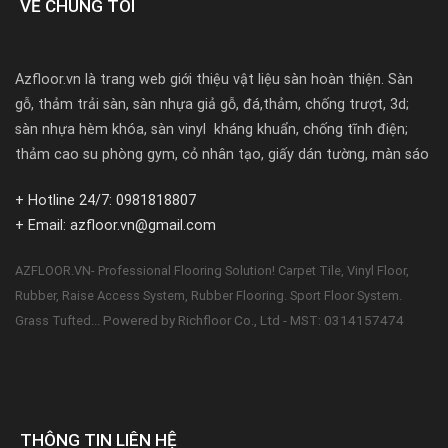
VỀ CHÚNG TÔI
Azfloor.vn là trang web giới thiệu vật liệu sàn hoàn thiện. Sàn
gỗ, thảm trải sàn, sàn nhựa giả gỗ, đá,thảm, chống trượt, 3d;
sàn nhựa hèm khóa, sàn vinyl kháng khuẩn, chống tĩnh điện;
thảm cao su phòng gym, cỏ nhân tạo, giấy dán tường, màn sáo
+ Hotline 24/7: 0981818807
+ Email: azfloor.vn@gmail.com
AZFLOOR.VN- Professional Flooring Solution! Carpet Tile, Vinyl Floor,
Rubber, Raise Access System, Rubber Flooring. Sport Floor System.
Powered by Richfloor Co., Ltd - MST: 0314157474
Grass Tufted...
THÔNG TIN LIÊN HỆ