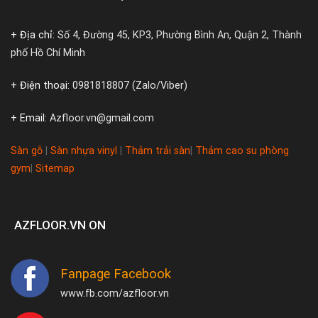
+ Địa chỉ:
Số 4, Đường 45, KP3, Phường Bình An, Quận 2, Thành
phố Hồ Chí Minh
+ Điện thoại:
0981818807 (Zalo/Viber)
+ Email:
Azfloor.vn@gmail.com
Sàn gỗ
|
Sàn nhựa vinyl
|
Thảm trải sàn
|
Thảm cao su phòng
gym
|
Sitemap
AZFLOOR.VN ON
Fanpage Facebook
www.fb.com/azfloor.vn