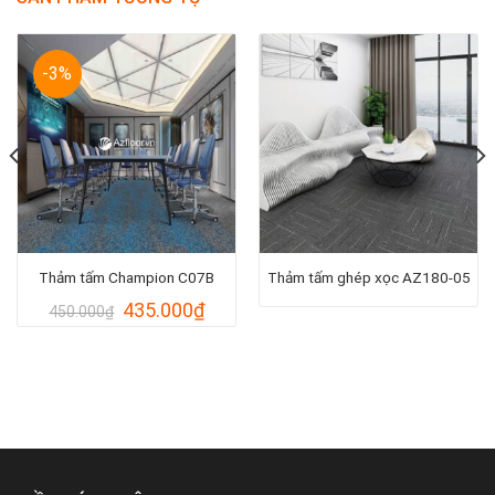
-3%
Thảm tấm Champion C07B
Thảm tấm ghép xọc AZ180-05
Giá
Giá
435.000
₫
450.000
₫
gốc
hiện
là:
tại
450.000₫.
là:
000₫.
435.000₫.