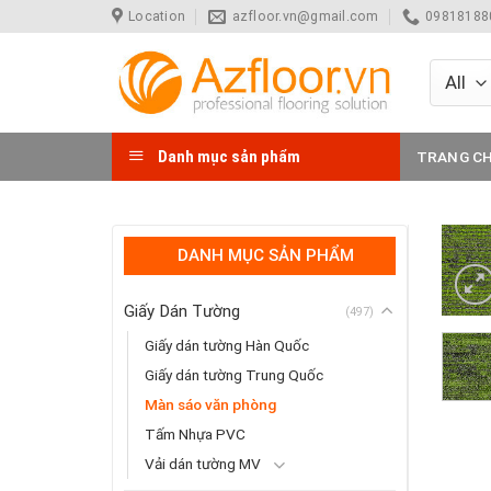
Skip
Location
azfloor.vn@gmail.com
098181880
to
content
Danh mục sản phẩm
TRANG C
DANH MỤC SẢN PHẨM
Giấy Dán Tường
(497)
Giấy dán tường Hàn Quốc
Giấy dán tường Trung Quốc
Màn sáo văn phòng
Tấm Nhựa PVC
Vải dán tường MV