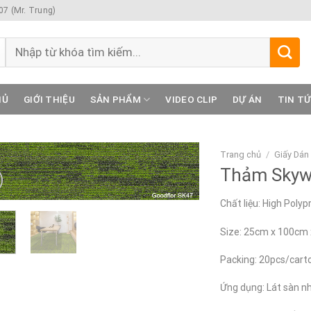
7 (Mr. Trung)
Tìm
kiếm:
HỦ
GIỚI THIỆU
SẢN PHẨM
VIDEO CLIP
DỰ ÁN
TIN T
Trang chủ
/
Giấy Dán
Thảm Skyw
Chất liệu: High Poly
Size: 25cm x 100cm
Packing: 20pcs/cart
Ứng dụng: Lát sàn nh