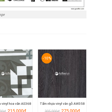
oge
-10%
 vinyl hoa văn AS368
Tấm nhựa vinyl vân gỗ AW358
Giá
Giá
Giá
Giá
215.000
₫
275.000
₫
000
₫
305.000
₫