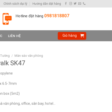
Chính sách đại lý
Hướng dẫn đặt hàng
0981818807
Hotline đặt hàng
Giỏ hàng
ỨC
LIÊN HỆ
 Tường
/
Màn sáo văn phòng
alk SK47
propylene
 x 6.5-7mm
on box (5m2)
à văn phòng, office, sân bay, hotel…