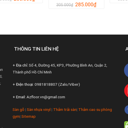
gốc
hiện
Giá
Giá
285.000
₫
305.000
₫
là:
tại
gốc
hiện
305.000₫.
là:
là:
tại
280.000₫.
305.000₫.
là:
285.000₫.
THÔNG TIN LIÊN HỆ
+ Địa chỉ:
Số 4, Đường 45, KP3, Phường Bình An, Quận 2,
àn
Thành phố Hồ Chí Minh
d;
;
+ Điện thoại:
0981818807 (Zalo/Viber)
+ Email:
Azfloor.vn@gmail.com
Sàn gỗ
|
Sàn nhựa vinyl
|
Thảm trải sàn
|
Thảm cao su phòng
gym
|
Sitemap