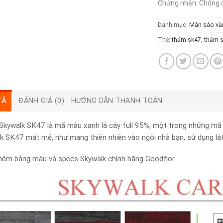
Chứng nhận: Chống c
Danh mục:
Màn sáo vă
Thẻ:
thảm sk47
,
thảm s
TẢ
ĐÁNH GIÁ (0)
HƯỚNG DẪN THANH TOÁN
kywalk SK47 là mã màu xanh lá cây full 95%, một trong những mã 
k SK47 mát mẻ, như mang thiên nhiên vào ngôi nhà bạn, sử dụng lát
êm bảng màu và specs Skywalk chính hãng Goodflor.