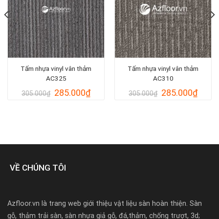
Tấm nhựa vinyl vân thảm
Tấm nhựa vinyl vân thảm
AC325
AC310
Giá
Giá
Giá
Giá
285.000
₫
285.000
₫
305.000
₫
305.000
₫
gốc
hiện
gốc
hiện
là:
tại
là:
tại
000₫.
305.000₫.
là:
305.000₫.
là:
285.000₫.
285.0
VỀ CHÚNG TÔI
Azfloor.vn là trang web giới thiệu vật liệu sàn hoàn thiện. Sàn
gỗ, thảm trải sàn, sàn nhựa giả gỗ, đá,thảm, chống trượt, 3d;