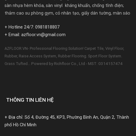
sàn nhựa hèm khóa, sàn vinyl kháng khuẩn, chống tĩnh điện;
thảm cao su phòng gym, cỏ nhân tạo, giấy dán tường, màn sáo
+ Hotline 24/7: 0981818807
+ Email: azfloor.vn@gmail.com
AZFLOOR.VN- Professional Flooring Solution! Carpet Tile, Vinyl Floor,
Rubber, Raise Access System, Rubber Flooring. Sport Floor System.
Powered by Richfloor Co., Ltd - MST: 0314157474
Grass Tufted...
THÔNG TIN LIÊN HỆ
+ Địa chỉ:
Số 4, Đường 45, KP3, Phường Bình An, Quận 2, Thành
phố Hồ Chí Minh