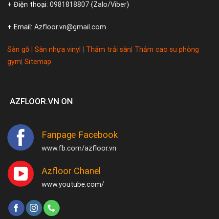
+ Điện thoại:
0981818807 (Zalo/Viber)
+ Email:
Azfloor.vn@gmail.com
Sàn gỗ
|
Sàn nhựa vinyl
|
Thảm trải sàn
|
Thảm cao su phòng
gym
|
Sitemap
AZFLOOR.VN ON
Fanpage Facebook
www.fb.com/azfloor.vn
Azfloor Chanel
www.youtube.com/