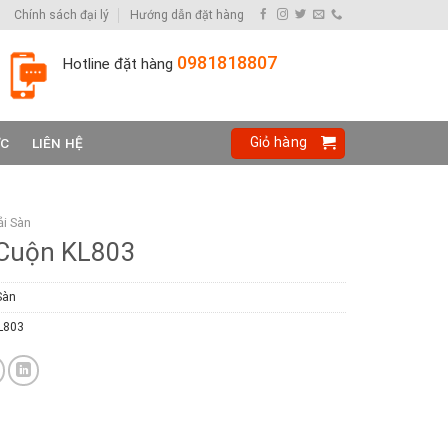
Chính sách đại lý
Hướng dẫn đặt hàng
0981818807
Hotline đặt hàng
Giỏ hàng
ỨC
LIÊN HỆ
i Sàn
Cuộn KL803
Sàn
L803