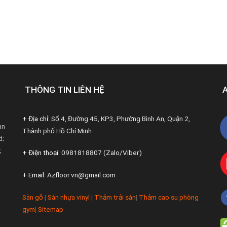
THÔNG TIN LIÊN HỆ
+ Địa chỉ:
Số 4, Đường 45, KP3, Phường Bình An, Quận 2,
àn
Thành phố Hồ Chí Minh
d;
;
+ Điện thoại:
0981818807 (Zalo/Viber)
+ Email:
Azfloor.vn@gmail.com
Sàn gỗ
|
Sàn nhựa vinyl
|
Thảm trải sàn
|
Thảm cao su phòng
gym
|
Sitemap