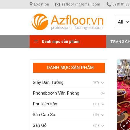
Skip
Location
azfloor.vn@gmail.com
098181880
to
content
Danh mục sản phẩm
TRANG C
DANH MỤC SẢN PHẨM
Giấy Dán Tường
(497)
Phonebooth Văn Phòng
(6)
Phụ kiện sàn
(11)
Sàn Cao Su
(19)
Sàn Gỗ
(51)