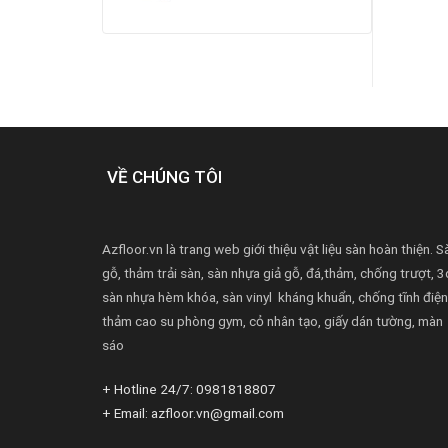
VỀ CHÚNG TÔI
Azfloor.vn là trang web giới thiệu vật liệu sàn hoàn thiện. S
gỗ, thảm trải sàn, sàn nhựa giả gỗ, đá,thảm, chống trượt, 3
sàn nhựa hèm khóa, sàn vinyl kháng khuẩn, chống tĩnh điện
thảm cao su phòng gym, cỏ nhân tạo, giấy dán tường, màn
sáo
+ Hotline 24/7: 0981818807
+ Email: azfloor.vn@gmail.com