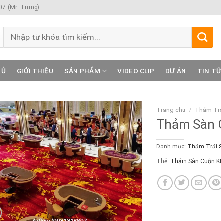
7 (Mr. Trung)
Tìm
kiếm:
HỦ
GIỚI THIỆU
SẢN PHẨM
VIDEO CLIP
DỰ ÁN
TIN T
Trang chủ
/
Thảm Trả
Thảm Sàn 
Danh mục:
Thảm Trải 
Thẻ:
Thảm Sàn Cuộn K