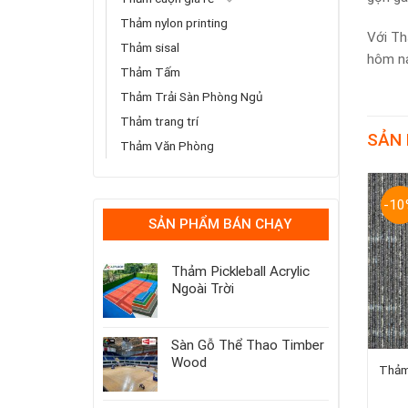
Thảm nylon printing
Với Th
Thảm sisal
hôm na
Thảm Tấm
Thảm Trải Sàn Phòng Ngủ
Thảm trang trí
SẢN
Thảm Văn Phòng
-10
SẢN PHẨM BÁN CHẠY
Thảm Pickleball Acrylic
Ngoài Trời
Sàn Gỗ Thể Thao Timber
Wood
Thảm tấm Champion C01
Thảm nylon cao cấp trải sàn
Thảm
rạp chiếu phim