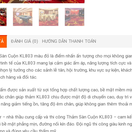
TẢ
ĐÁNH GIÁ (0)
HƯỚNG DẪN THANH TOÁN
àn Cuộn KL803 màu đỏ là điểm nhấn ấn tượng cho mọi không gian c
tinh tế của KL803 mang lại cảm giác ấm áp, năng lượng tích cực và
 chọn lý tưởng cho các sảnh lễ tân, hội trường, khu vực sự kiện, kh
ách hàng và đối tác.
ẩm được sản xuất từ sợi tổng hợp chất lượng cao, bề mặt mềm mịn
ắc chắn giúp thảm KL803 chịu được mật độ di chuyển cao, duy trì vẻ
 năng giảm tiếng ồn, tăng độ êm chân, giúp không gian thêm thoải m
r – nhà thầu cung cấp và thi công Thảm Sàn Cuộn KL803 – cam kế
i bề mặt phẳng mịn, đường nối kín đáo. Đội ngũ thi công giàu kinh 
ng và đúng yêu cầu thẩm mỹ.