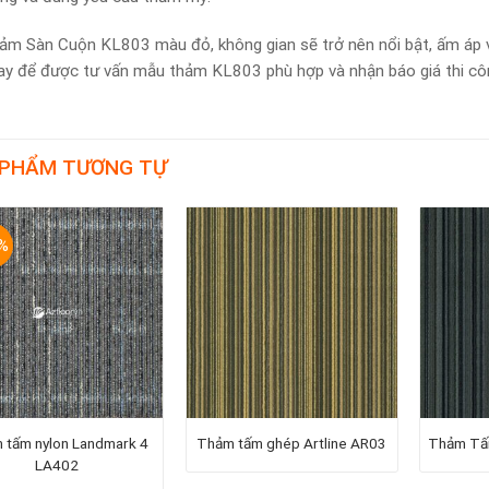
ảm Sàn Cuộn KL803 màu đỏ, không gian sẽ trở nên nổi bật, ấm áp v
y để được tư vấn mẫu thảm KL803 phù hợp và nhận báo giá thi côn
 PHẨM TƯƠNG TỰ
%
 tấm nylon Landmark 4
Thảm tấm ghép Artline AR03
Thảm Tấm
LA402