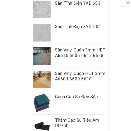
55
Sàn Tĩnh Điện YXD 603
.
Sàn Tĩnh Điện XYD-601
Sàn Vinyl Cuộn 3mm HET
A6615 6606 6617 6618
Sàn Vinyl Cuộn HET 3mm
A6601 6609 6610
Gạch Cao Su Đơn Sắc
Thảm Cao Su Tiêu Âm
RR700