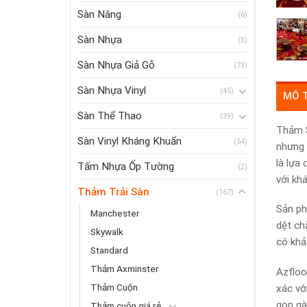
Sàn Nâng
(6)
Sàn Nhựa
(3)
Sàn Nhựa Giả Gỗ
(73)
Sàn Nhựa Vinyl
(45)
MÔ 
Sàn Thể Thao
(39)
Thảm S
Sàn Vinyl Kháng Khuẩn
(54)
nhưng 
là lựa
Tấm Nhựa Ốp Tường
(2)
với kh
Thảm Trải Sàn
(167)
Sản ph
Manchester
dệt ch
Skywalk
có khả
Standard
Thảm Axminster
Azfloo
Thảm Cuộn
xác vớ
gọn gà
Thảm cuộn giá rẻ