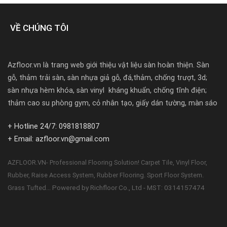
VỀ CHÚNG TÔI
Azfloor.vn là trang web giới thiệu vật liệu sàn hoàn thiện. Sàn
gỗ, thảm trải sàn, sàn nhựa giả gỗ, đá,thảm, chống trượt, 3d;
sàn nhựa hèm khóa, sàn vinyl kháng khuẩn, chống tĩnh điện;
thảm cao su phòng gym, cỏ nhân tạo, giấy dán tường, màn sáo
+ Hotline 24/7: 0981818807
+ Email: azfloor.vn@gmail.com
AZFLOOR.VN- Professional Flooring Solution! Carpet Tile, Vinyl Floor,
Rubber, Raise Access System, Rubber Flooring. Sport Floor System.
Powered by Richfloor Co., Ltd - MST: 0314157474
Grass Tufted...