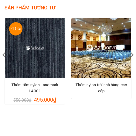
SẢN PHẨM TƯƠNG TỰ
-10%
Thảm tấm nylon Landmark
Thảm nylon trải nhà hàng cao
LA001
cấp
Giá
Giá
495.000
₫
550.000
₫
gốc
hiện
là:
tại
550.000₫.
là:
495.000₫.