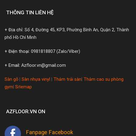
THÔNG TIN LIÊN HỆ
+ Địa chỉ:
Số 4, Đường 45, KP3, Phường Bình An, Quận 2, Thành
phố Hồ Chí Minh
+ Điện thoại:
0981818807 (Zalo/Viber)
+ Email:
Azfloor.vn@gmail.com
Sàn gỗ
|
Sàn nhựa vinyl
|
Thảm trải sàn
|
Thảm cao su phòng
gym
|
Sitemap
AZFLOOR.VN ON
Fanpage Facebook