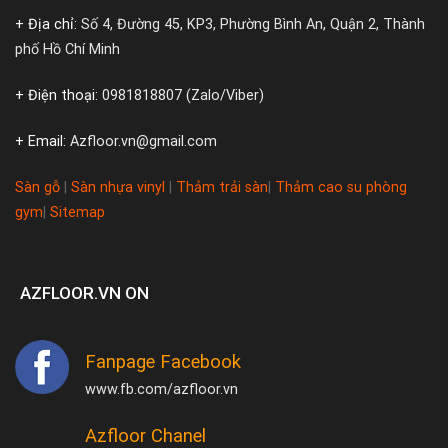
+ Địa chỉ:
Số 4, Đường 45, KP3, Phường Bình An, Quận 2, Thành
phố Hồ Chí Minh
+ Điện thoại:
0981818807 (Zalo/Viber)
+ Email:
Azfloor.vn@gmail.com
Sàn gỗ
|
Sàn nhựa vinyl
|
Thảm trải sàn
|
Thảm cao su phòng
gym
|
Sitemap
AZFLOOR.VN ON
Fanpage Facebook
www.fb.com/azfloor.vn
Azfloor Chanel