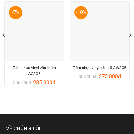
-7%
-10%
Tấm nhựa vinyl vân thảm
Tấm nhựa vinyl vân gỗ AW305
AC305
Giá
Giá
275.000
₫
305.000
₫
gốc
hiện
Giá
Giá
285.000
₫
305.000
₫
là:
tại
gốc
hiện
305.000₫.
là:
là:
tại
000₫.
275.0
305.000₫.
là:
285.000₫.
VỀ CHÚNG TÔI