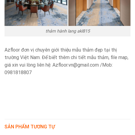
thảm hành lang akl815
Azfloor đơn vị chuyên giới thiệu mẫu thảm đẹp tại thị
trường Việt Nam. Để biết thêm chi tiết mẫu thảm, file map,
giá xin vui lòng liên hệ: Azfloor.vn@gmail.com /Mob:
0981818807
SẢN PHẨM TƯƠNG TỰ