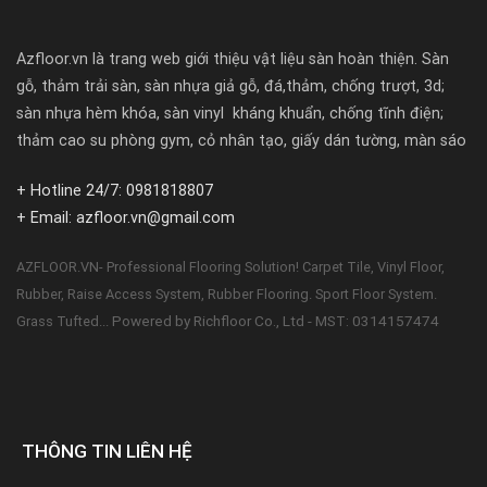
Azfloor.vn là trang web giới thiệu vật liệu sàn hoàn thiện. Sàn
gỗ, thảm trải sàn, sàn nhựa giả gỗ, đá,thảm, chống trượt, 3d;
sàn nhựa hèm khóa, sàn vinyl kháng khuẩn, chống tĩnh điện;
thảm cao su phòng gym, cỏ nhân tạo, giấy dán tường, màn sáo
+ Hotline 24/7: 0981818807
+ Email: azfloor.vn@gmail.com
AZFLOOR.VN- Professional Flooring Solution! Carpet Tile, Vinyl Floor,
Rubber, Raise Access System, Rubber Flooring. Sport Floor System.
Powered by Richfloor Co., Ltd - MST: 0314157474
Grass Tufted...
THÔNG TIN LIÊN HỆ