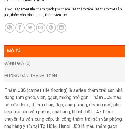
Danh mục:
Thảm Trải Sàn
Thẻ:
j08 carpet tile
,
thảm gạch j08
,
thảm j08
,
thảm tấm j08
,
thảm trải sàn
j08
,
thảm văn phòng j08
,
thảm viên j08
MÔ TẢ
ĐÁNH GIÁ (0)
HƯỚNG DẪN THANH TOÁN
Thảm J08
(carpet tile flooring) là series thảm trải sàn nhà
dạng tấm ghép, viên, gạch, miếng nhỏ gọn.
Thảm J08
màu
sắc đa dạng, đi êm chân, đẹp, sang trọng, design mới, phù
hợp trải sàn văn phòng, nhà hàng, khánh tiết… Az Floor
chuyên tư vấn, cung cấp, thi công thảm trải sàn văn phòng,
nhà hàng y tín tại Tp HCM, Hanoi. J08 là mẫu thảm gạch