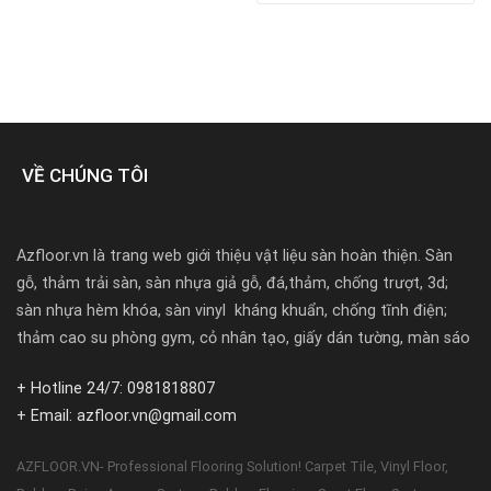
000₫.
VỀ CHÚNG TÔI
Azfloor.vn là trang web giới thiệu vật liệu sàn hoàn thiện. Sàn
gỗ, thảm trải sàn, sàn nhựa giả gỗ, đá,thảm, chống trượt, 3d;
sàn nhựa hèm khóa, sàn vinyl kháng khuẩn, chống tĩnh điện;
thảm cao su phòng gym, cỏ nhân tạo, giấy dán tường, màn sáo
+ Hotline 24/7: 0981818807
+ Email: azfloor.vn@gmail.com
AZFLOOR.VN- Professional Flooring Solution! Carpet Tile, Vinyl Floor,