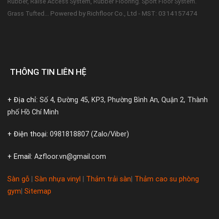
Rubber, Raise Access System, Rubber Flooring. Sport Floor System.
Powered by Richfloor Co., Ltd - MST: 0314157474
Grass Tufted...
THÔNG TIN LIÊN HỆ
+ Địa chỉ:
Số 4, Đường 45, KP3, Phường Bình An, Quận 2, Thành
phố Hồ Chí Minh
+ Điện thoại:
0981818807 (Zalo/Viber)
+ Email:
Azfloor.vn@gmail.com
Sàn gỗ
|
Sàn nhựa vinyl
|
Thảm trải sàn
|
Thảm cao su phòng
gym
|
Sitemap