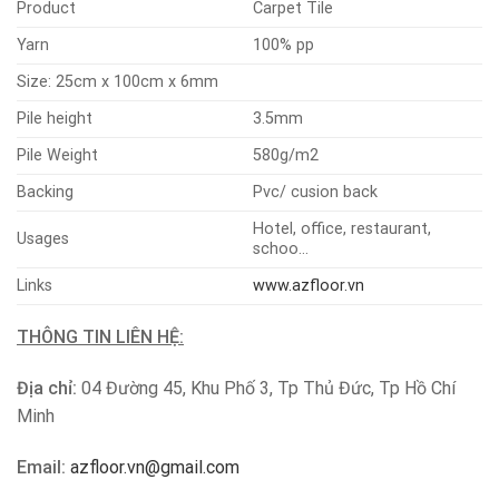
Product
Carpet Tile
Yarn
100% pp
Size: 25cm x 100cm x 6mm
Pile height
3.5mm
Pile Weight
580g/m2
Backing
Pvc/ cusion back
Hotel, office, restaurant,
Usages
schoo…
Links
www.azfloor.vn
THÔNG TIN LIÊN HỆ:
Địa chỉ:
04 Đường 45, Khu Phố 3, Tp Thủ Đức, Tp Hồ Chí
Minh
Email:
azfloor.vn@gmail.com