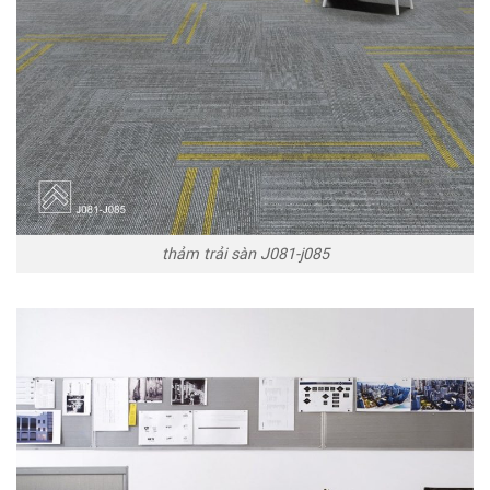
thảm trải sàn J081-j085