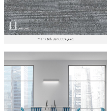
thảm trải sàn j081-j082