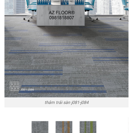
thảm trải sàn j081-j084