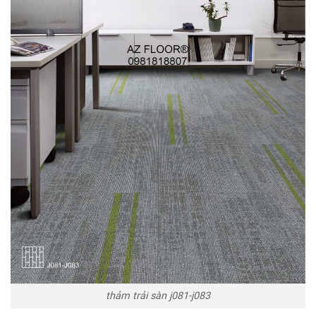
thảm trải sàn j081-j083